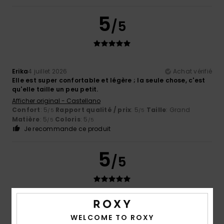
5
/5
Erika
4 juillet 2026
Achat vérifié
Elle est super confortable et légère ; la seule chose, c'est
qu'elle taille un peu petit.
Afficher original - Castellano
Confort
: 5
Rapport qualité / prix
: 5
Taille
: Grand
/5
/5
Matière
: 5
Coloris
: 5
/5
/5
Je recommande ce produit
5
/5
Fanny
22 juin 2026
Achat vérifié
comme prévu
WELCOME TO ROXY