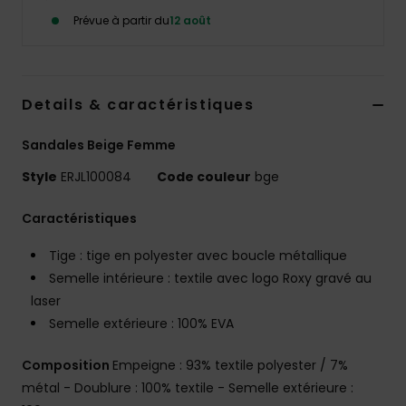
Accessoires
Prévue à partir du
12 août
néoprène
Vêtements
Details & caractéristiques
Accessoires
Sandales Beige Femme
Style
ERJL100084
Code couleur
bge
Chaussures
Caractéristiques
Fitness
Tige : tige en polyester avec boucle métallique
Semelle intérieure : textile avec logo Roxy gravé au
Snow
laser
Semelle extérieure : 100% EVA
Swim
Composition
Empeigne : 93% textile polyester / 7%
métal - Doublure : 100% textile - Semelle extérieure :