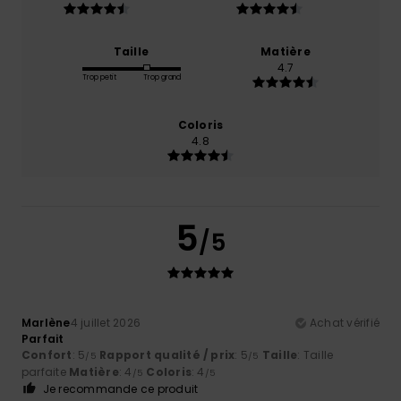
Taille
Matière
4.7
Trop petit
Trop grand
Coloris
4.8
5
/5
Marlène
4 juillet 2026
Achat vérifié
Parfait
Confort
: 5
Rapport qualité / prix
: 5
Taille
: Taille
/5
/5
parfaite
Matière
: 4
Coloris
: 4
/5
/5
Je recommande ce produit