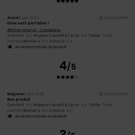
Anais
8 juin 2026
Achat vérifié
Elles sont parfaites !
Afficher original - Castellano
Confort
: 5
Rapport qualité / prix
: 5
Taille
: Taille
/5
/5
parfaite
Matière
: 5
Coloris
: 5
/5
/5
Je recommande ce produit
4
/5
Megane
6 juin 2026
Achat vérifié
Bon produit
Confort
: 4
Rapport qualité / prix
: 4
Taille
: Taille
/5
/5
parfaite
Matière
: 4
Coloris
: 4
/5
/5
Je recommande ce produit
3