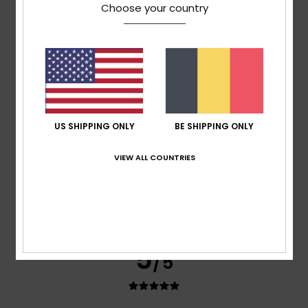
Afficher original - English
Choose your country
Confort
: 4
Rapport qualité / prix
: 5
Taille
: Taille
/5
/5
parfaite
Matière
: 5
Coloris
: 5
/5
/5
Je recommande ce produit
5
/5
US SHIPPING ONLY
BE SHIPPING ONLY
Maria
16 juin 2026
Achat vérifié
VIEW ALL COUNTRIES
Commodes
Afficher original - Castellano
Confort
: 5
Rapport qualité / prix
: 5
Taille
: Taille
/5
/5
parfaite
Matière
: 5
Coloris
: 5
/5
/5
Je recommande ce produit
5
/5