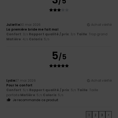
/5
Juliette
30 mai 2026
Achat vérifié
La première bride me fait mal
Confort
: 3
Rapport qualité / prix
: 3
Taille
: Trop grand
/5
/5
Matière
: 4
Coloris
: 5
/5
/5
5
/5
Lydie
27 mai 2026
Achat vérifié
Pour le confort
Confort
: 5
Rapport qualité / prix
: 5
Taille
: Taille
/5
/5
parfaite
Matière
: 5
Coloris
: 5
/5
/5
Je recommande ce produit
1
2
3
>