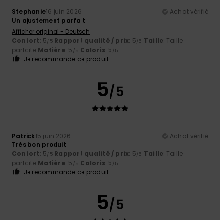
Stephanie
16 juin 2026
Achat vérifié
Un ajustement parfait
Afficher original - Deutsch
Confort
: 5
Rapport qualité / prix
: 5
Taille
: Taille
/5
/5
parfaite
Matière
: 5
Coloris
: 5
/5
/5
Je recommande ce produit
5
/5
Patrick
15 juin 2026
Achat vérifié
Très bon produit
Confort
: 5
Rapport qualité / prix
: 5
Taille
: Taille
/5
/5
parfaite
Matière
: 5
Coloris
: 5
/5
/5
Je recommande ce produit
5
/5