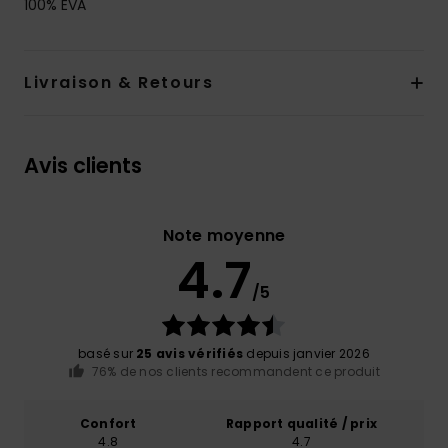
100% EVA
Livraison & Retours
Avis clients
Note moyenne
4.7
/5
basé sur
25 avis vérifiés
depuis janvier 2026
76% de nos clients recommandent ce produit
Confort
Rapport qualité / prix
4.8
4.7