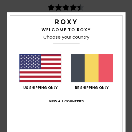
basé sur
3 avis vérifiés
depuis mars 2026
100% de nos clients recommandent ce produit
WELCOME TO ROXY
Confort
Rapport qualité / prix
Choose your country
4.7
4.5
Taille
Matière
4.5
Trop petit
Trop grand
Coloris
US SHIPPING ONLY
BE SHIPPING ONLY
4.7
VIEW ALL COUNTRIES
4
/5