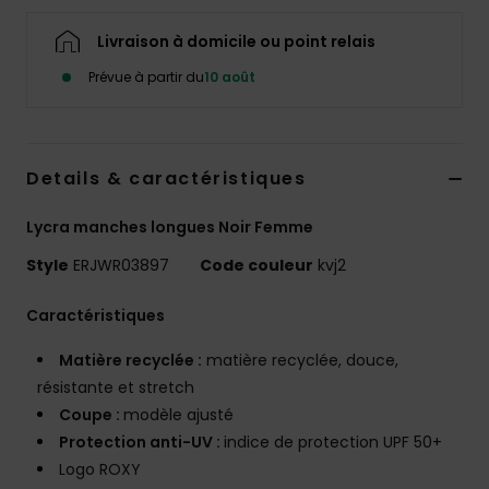
Accessoires
néoprène
Livraison à domicile ou point relais
Prévue à partir du
10 août
Vêtements
Accessoires
Details & caractéristiques
Lycra manches longues Noir Femme
Chaussures
Style
ERJWR03897
Code couleur
kvj2
Fitness
Caractéristiques
Snow
Matière recyclée :
matière recyclée, douce,
résistante et stretch
Coupe :
modèle ajusté
Swim
Protection anti-UV :
indice de protection UPF 50+
Logo ROXY