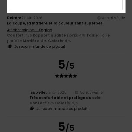
Deirdre
21 juin 2026
Achat vérifié
La coupe, la matière et la couleur sont superbes
Afficher original - English
Confort
: 4
Rapport qualité / prix
: 4
Taille
: Taille
/5
/5
parfaite
Matière
: 4
Coloris
: 4
/5
/5
Je recommande ce produit
5
/5
Isabelle
5 mai 2026
Achat vérifié
Très confortable et protège du soleil
Confort
: 5
Coloris
: 5
/5
/5
Je recommande ce produit
5
/5