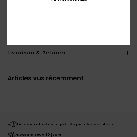
toute sécurité
Composition
80% Polyuréthane, 10% Néoprène, 5%
Polyester, 3% Nylon, 1% Acier inoxydable, 1% PVC
Livraison & Retours
Articles vus récemment
Livraison et retours gratuits pour les membres
Retours sous 30 jours