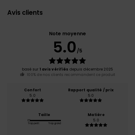
Avis clients
Note moyenne
5.0
/5
basé sur
1 avis vérifiés
depuis décembre 2025
100% de nos clients recommandent ce produit
Confort
Rapport qualité / prix
5.0
5.0
Taille
Matière
5.0
Trop petit
Trop grand