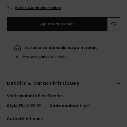
Accessoires
Voir le Guide des tailles
néoprène
Ajouter au panier
Vêtements
Accessoires
Livraison à domicile ou point relais
Prévue à partir du
12 août
Chaussures
Fitness
Details & caractéristiques
Snow
Veste isolante Bleu Femme
Style
ERJJK03593
Code couleur
bqy0
Swim
Caractéristiques