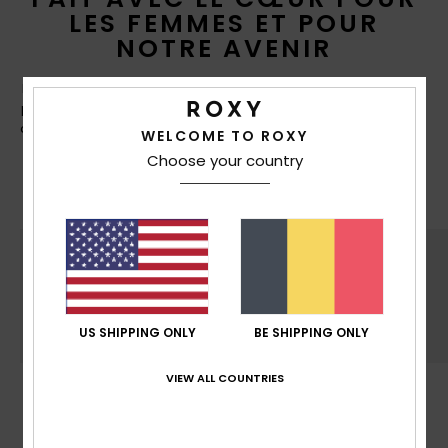
LES FEMMES ET POUR
NOTRE AVENIR
La montagne fait partie de qui nous sommes. C’est
pourquoi ROXY privilégie des matériaux recyclés et
d’origine naturelle, et valorise des initiatives moins
WELCOME TO ROXY
toxiques et plus économes en eau et en énergie à
Choose your country
chaque étape de conception de nos produits.
US SHIPPING ONLY
BE SHIPPING ONLY
VIEW ALL COUNTRIES
DURABILITÉ
Fabriqué avec au moins 50% de fibres