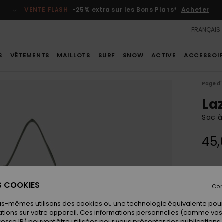
VENTE FLASH
-25% extra sur les Bons Plans*
Acheter
FRANÇAIS
S
VÊTEMENTS
MAILLOTS
SURF
SNOW
ACTIVE
ACCESSOI
Page d'
La
Sac 
45,
Coule
ES COOKIES
Con
us-mêmes utilisons des cookies ou une technologie équivalente pour
tions sur votre appareil. Ces informations personnelles (comme v
resse IP) peuvent être utilisées pour vous présenter des publications