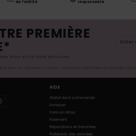
de fidélité
responsable
TRE PREMIÈRE
E*
res actus et nos offres exclusives.
ligne pour les nouveaux inscrits - Conditions détaillées disponibles dan
AIDE
Statut de la commande
Livraison
Faire un retour
Paiement
Réparations et Garanties
Protection des données