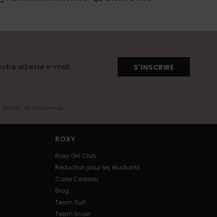
S'INSCRIRE
s l'email de bienvenue
ROXY
Roxy Girl Club
Réduction pour les étudiants
Carte Cadeau
Blog
Team Surf
Team Snow