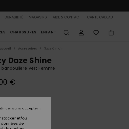
DURABILITÉ
MAGASINS
AIDE & CONTACT
CARTE CADEAU
RES
CHAUSSURES
ENFANT
accueil
Accessoires
Sacs à main
zy Daze Shine
à bandoulière Vert Femme
00 €
Beetle
ur
tinuer sans accepter
 stocker et/ou
os données de
 et du contenu