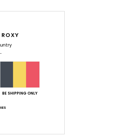
Carac
M
C
 ROXY
1
untry
S
C
D
V
Comp
BE SHIPPING ONLY
Livr
IES