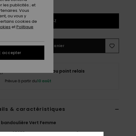
les publicités ; et
rtenaires. Vous
nt, ou vous y
1SZ
ertains cookies de
ookies
et
Politique
Ajouter au panier
t accepter
Livraison à domicile ou point relais
Prévue à partir du
10 août
ils & caractéristiques
 bandoulière Vert Femme
ERJBP05055
Code couleur
gqm0