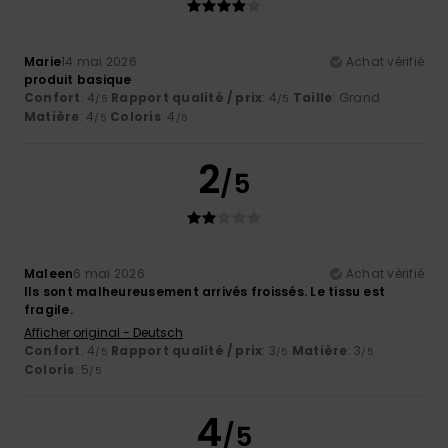
Marie
14 mai 2026
Achat vérifié
produit basique
Confort
: 4
Rapport qualité / prix
: 4
Taille
: Grand
/5
/5
Matière
: 4
Coloris
: 4
/5
/5
2
/5
Maleen
6 mai 2026
Achat vérifié
Ils sont malheureusement arrivés froissés. Le tissu est
fragile.
Afficher original - Deutsch
Confort
: 4
Rapport qualité / prix
: 3
Matière
: 3
/5
/5
/5
Coloris
: 5
/5
4
/5