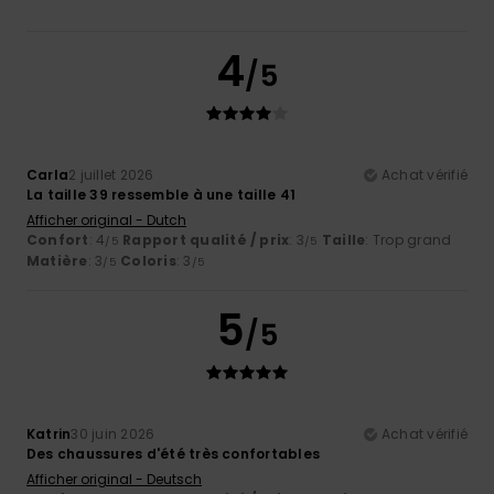
4
/5
Carla
2 juillet 2026
Achat vérifié
La taille 39 ressemble à une taille 41
Afficher original - Dutch
Confort
: 4
Rapport qualité / prix
: 3
Taille
: Trop grand
/5
/5
Matière
: 3
Coloris
: 3
/5
/5
5
/5
Katrin
30 juin 2026
Achat vérifié
Des chaussures d'été très confortables
Afficher original - Deutsch