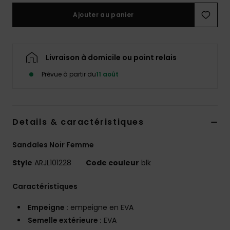
Accessoires
Ajouter au panier
néoprène
Vêtements
Livraison à domicile ou point relais
Prévue à partir du
11 août
Accessoires
Chaussures
Details & caractéristiques
Fitness
Sandales Noir Femme
Style
ARJL101228
Code couleur
blk
Snow
Caractéristiques
Swim
Empeigne :
empeigne en EVA
Semelle extérieure :
EVA