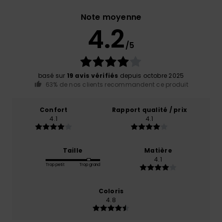
Note moyenne
4.2
/5
basé sur
19 avis vérifiés
depuis octobre 2025
63% de nos clients recommandent ce produit
Confort
Rapport qualité / prix
4.1
4.1
Taille
Matière
4.1
Trop petit
Trop grand
Coloris
4.8