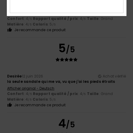
Desirée
12 juin 2026
Achat vérifié
Une belle farce
Afficher original - Deutsch
Confort
: 4
Rapport qualité / prix
: 4
Taille
: Grand
/5
/5
Matière
: 4
Coloris
: 5
/5
/5
Je recommande ce produit
5
/5
Desirée
12 juin 2026
Achat vérifié
la seule sandale qui me va, vu que j'ai les pieds étroits
Afficher original - Deutsch
Confort
: 4
Rapport qualité / prix
: 4
Taille
: Grand
/5
/5
Matière
: 4
Coloris
: 5
/5
/5
Je recommande ce produit
4
/5