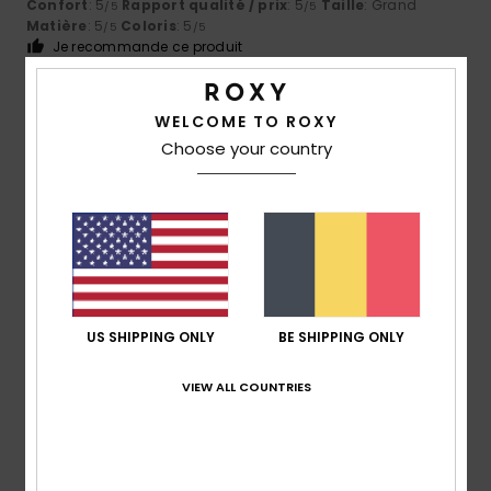
Confort
: 5
Rapport qualité / prix
: 5
Taille
: Grand
/5
/5
Matière
: 5
Coloris
: 5
/5
/5
Je recommande ce produit
4
/5
WELCOME TO ROXY
Choose your country
Natalie
14 juin 2026
Achat vérifié
Jolie couleur et bonne coupe :)
Afficher original - English
Confort
: 4
Rapport qualité / prix
: 5
Taille
: Taille
/5
/5
parfaite
Matière
: 4
Coloris
: 5
/5
/5
Je recommande ce produit
US SHIPPING ONLY
BE SHIPPING ONLY
5
/5
VIEW ALL COUNTRIES