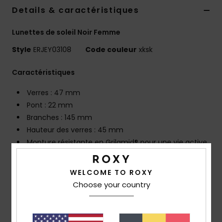
Accessoires
Details & caractéristiques
néoprène
Lunettes de soleil Noir Femme
Vêtements
Style
ERJEY03108
Code couleur
xksk
Caractéristiques
Accessoires
Verres : 47 mm
Chaussures
Pont : 22 mm
Branches : 145 mm
Hauteur des verres : 45 mm
Fitness
Monture résistante en Grilamid® pour une vie active
Verres en polycarbonate anti-distorsion et anti-
Snow
éclats
WELCOME TO ROXY
Enveloppement du visage de base 4, synonyme
Choose your country
d'une monture plus plate
Swim
Protection solaire anti-UV 100 %
Catégorie 3 pour une filtration importante de la