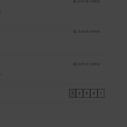
Achat vérifié
5
Achat vérifié
Achat vérifié
5
1
2
3
4
>