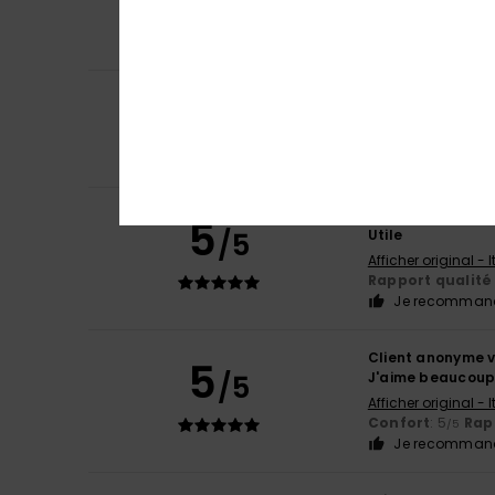
Afficher original -
Confort
: 5
Rapp
/5
Je recommand
5
/5
Client anonyme v
Très jolie
Confort
: 5
Rapp
/5
Client anonyme v
5
/5
Utile
Afficher original - 
Rapport qualité 
Je recommand
Client anonyme v
5
/5
J'aime beaucou
Afficher original - 
Confort
: 5
Rapp
/5
Je recommand