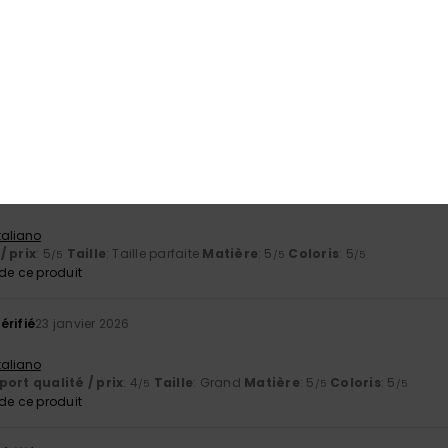
 Castellano
ort qualité / prix
: 4
Taille
: Taille parfaite
Matière
: 4
Coloris
: 5
/5
/5
/
e ce produit
érifié
25 janvier 2026
ort qualité / prix
: 5
Taille
: Taille parfaite
Matière
: 5
Coloris
: 5
/5
/5
/
érifié
24 janvier 2026
Italiano
/ prix
: 5
Taille
: Taille parfaite
Matière
: 5
Coloris
: 5
/5
/5
/5
e ce produit
érifié
23 janvier 2026
p
Italiano
ort qualité / prix
: 4
Taille
: Grand
Matière
: 5
Coloris
: 5
/5
/5
/5
e ce produit