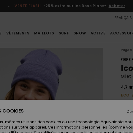
VENTE FLASH
-25% extra sur les Bons Plans*
Acheter
FRANÇAIS
S
VÊTEMENTS
MAILLOTS
SURF
SNOW
ACTIVE
ACCESSOI
Page d'
FIBRE
Ic
Gilet
4.7
ECO-
60,
ES COOKIES
Con
us-mêmes utilisons des cookies ou une technologie équivalente pour
Coule
tions sur votre appareil. Ces informations personnelles (comme v
resse IP) peuvent être utilisées pour vous présenter des publications