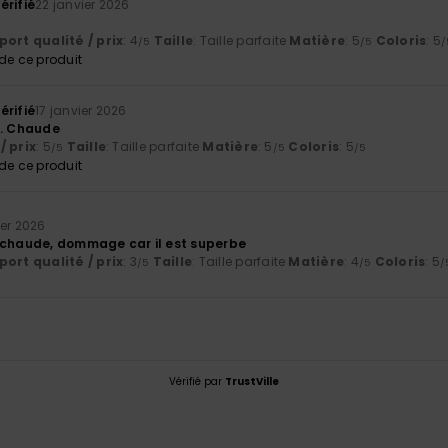
érifié
22 janvier 2026
ort qualité / prix
: 4
Taille
: Taille parfaite
Matière
: 5
Coloris
: 5
/5
/5
/
e ce produit
érifié
17 janvier 2026
e. Chaude
/ prix
: 5
Taille
: Taille parfaite
Matière
: 5
Coloris
: 5
/5
/5
/5
e ce produit
ier 2026
 chaude, dommage car il est superbe
ort qualité / prix
: 3
Taille
: Taille parfaite
Matière
: 4
Coloris
: 5
/5
/5
/
Vérifié par
TrustVille