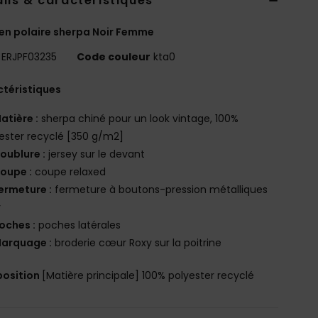
ils & caractéristiques
 en polaire sherpa Noir Femme
ERJPF03235
Code couleur
kta0
téristiques
atière :
sherpa chiné pour un look vintage, 100%
ester recyclé [350 g/m2]
oublure :
jersey sur le devant
oupe :
coupe relaxed
ermeture :
fermeture à boutons-pression métalliques
y
oches :
poches latérales
arquage :
broderie cœur Roxy sur la poitrine
osition
[Matière principale] 100% polyester recyclé