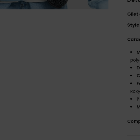
Deta
Gilet
Style
Carac
M
poly
D
C
F
Rox
P
M
Comp