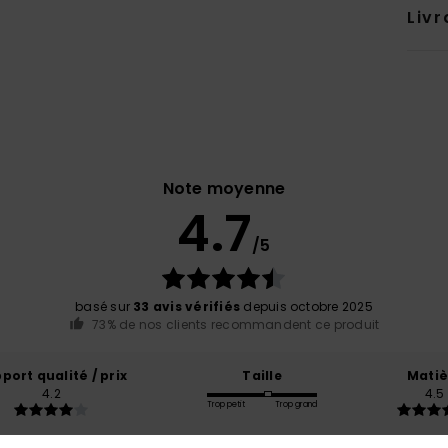
Livr
Note moyenne
4.7
/5
basé sur
33 avis vérifiés
depuis octobre 2025
73% de nos clients recommandent ce produit
port qualité / prix
Taille
Matiè
4.2
4.5
Trop petit
Trop grand