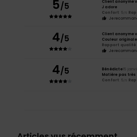
5
Client anonyme v
/5
J adore
Confort
: 5
Rapp
/5
Je recommand
4
Client anonyme v
/5
Couleur original
Rapport qualité 
Je recommand
4
/5
Bénédicte
15 janv
Matière pas très
Confort
: 5
Rapp
/5
Articles vus récemment