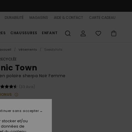
DURABILITÉ
MAGASINS
AIDE & CONTACT
CARTE CADEAU
RES
CHAUSSURES
ENFANT
accueil
Vêtements
Sweatshirts
 RECYCLÉE
onic Town
 en polaire sherpa Noir Femme
(33 Avis)
BONUS
00 €
tinuer sans accepter
 stocker et/ou
Phantom
ur
os données de
 et du contenu