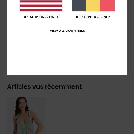
Bretelles :
bretelles nouées
Fermeture :
modèle sans fermeture
US SHIPPING ONLY
BE SHIPPING ONLY
Logo :
plaque en métal ROXY
VIEW ALL COUNTRIES
Composition
[Matière principale] 95% viscose, 5%
élasthanne
Livraison & Retours
Articles vus récemment