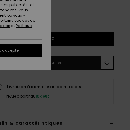
les publicités ; et
rtenaires. Vous
nt, ou vous y
ertains cookies de
ookies
et
Politique
1SZ
t accepter
Ajouter au panier
Livraison à domicile ou point relais
Prévue à partir du
10 août
ils & caractéristiques