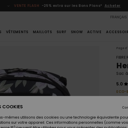
VENTE FLASH
-25% extra sur les Bons Plans*
Acheter
FRANÇAIS
S
VÊTEMENTS
MAILLOTS
SURF
SNOW
ACTIVE
ACCESSOI
Page d'
FIBRE
He
Sac 
5.0
ECO-
50,
ES COOKIES
Con
us-mêmes utilisons des cookies ou une technologie équivalente pour
Coule
tions sur votre appareil. Ces informations personnelles (comme v
resse IP) peuvent être utilisées pour vous présenter des publications