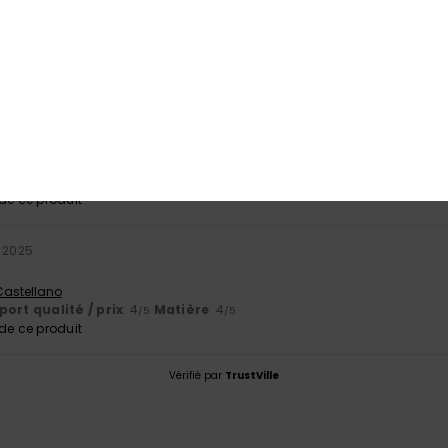
port qualité / prix
Taille
Matiè
4.5
4.5
Trop petit
Trop grand
r 2026
riptif
ort qualité / prix
: 5
Taille
: Taille parfaite
Matière
: 5
Coloris
: 5
/5
/5
/
e ce produit
 2025
 Castellano
ort qualité / prix
: 4
Matière
: 4
/5
/5
e ce produit
Vérifié par
TrustVille