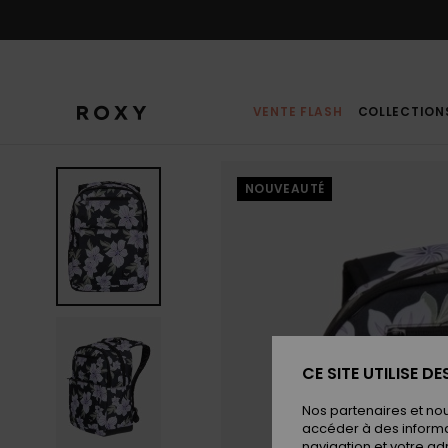
Passer
à
l'information
sur
le
produit
VENTE FLASH
COLLECTION
NOUVEAUTÉ
CE SITE UTILISE D
Nos partenaires et no
accéder à des informa
navigation et votre ad