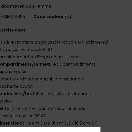
à dos moyen Noir Femme
ERJBP04885
Code couleur
gld2
téristiques
atière :
matière en polyester recyclé uni et imprimé
 / polyester recyclé 150D
'emplacement de l'imprimé peut varier
ompartiments/fermeture :
3 compartiments
cipaux zippés
ochette ordinateur portable rembourrée
 pochette avant
andoulière/bretelles :
bretelles rembourrées
tables
enfort :
renfort en caoutchouc sur le bas
cusson en coton ROXY
imensions :
46 cm (H) x 31 cm (L) x 16,5 cm (P)
olume :
24L