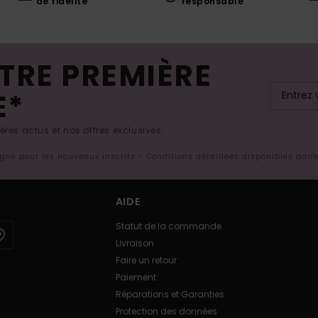
de fidélité
responsable
TRE PREMIÈRE
E*
res actus et nos offres exclusives.
ligne pour les nouveaux inscrits - Conditions détaillées disponibles dan
AIDE
Statut de la commande
Livraison
Faire un retour
Paiement
Réparations et Garanties
Protection des données