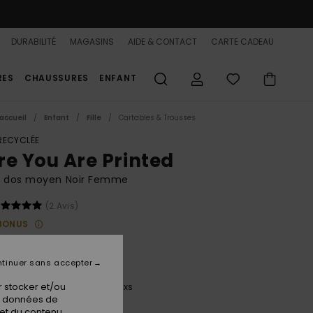
DURABILITÉ
MAGASINS
AIDE & CONTACT
CARTE CADEAU
RES
CHAUSSURES
ENFANT
accueil
Enfant
Fille
Cartables & Trousses
 RECYCLÉE
re You Are Printed
à dos moyen Noir Femme
(2 Avis)
BONUS
00 €
tinuer sans accepter
 stocker et/ou
Oil Green Of The Pacific Axs
ur
os données de
 et du contenu