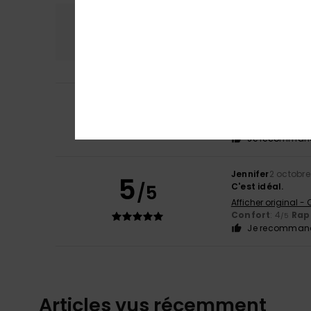
Confort
Rap
4.5
5
Catherine
8 févrie
/5
Conforme au desc
Confort
: 5
Rapp
/5
Je recommand
Jennifer
2 octobre
5
/5
C'est idéal.
Afficher original -
Confort
: 4
Rapp
/5
Je recommand
Articles vus récemment