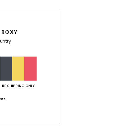
Comp
 ROXY
Livr
untry
Note moyenne
BE SHIPPING ONLY
5.0
/5
IES
basé sur
2 avis vérifiés
depuis octobre 2025
100% de nos clients recommandent ce produit