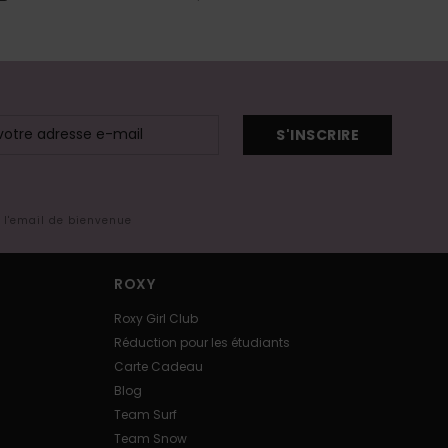
S'INSCRIRE
s l'email de bienvenue
ROXY
Roxy Girl Club
Réduction pour les étudiants
Carte Cadeau
Blog
Team Surf
Team Snow