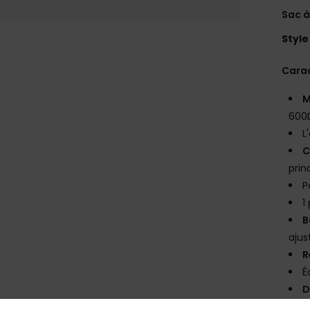
Sac 
Style
Carac
M
600D
L
C
prin
P
1
B
ajus
R
É
D
V