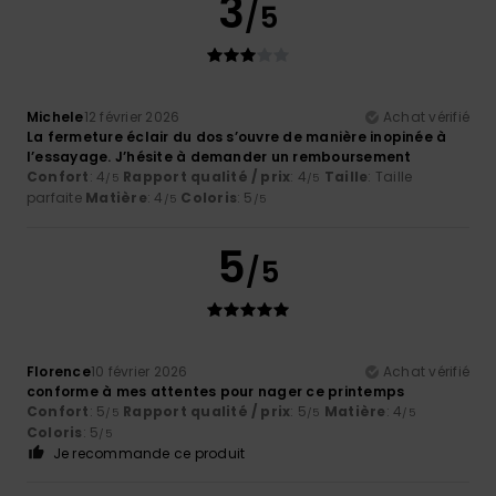
3
/5
Michele
12 février 2026
Achat vérifié
La fermeture éclair du dos s’ouvre de manière inopinée à
l’essayage. J’hésite à demander un remboursement
Confort
: 4
Rapport qualité / prix
: 4
Taille
: Taille
/5
/5
parfaite
Matière
: 4
Coloris
: 5
/5
/5
5
/5
Florence
10 février 2026
Achat vérifié
conforme à mes attentes pour nager ce printemps
Confort
: 5
Rapport qualité / prix
: 5
Matière
: 4
/5
/5
/5
Coloris
: 5
/5
Je recommande ce produit