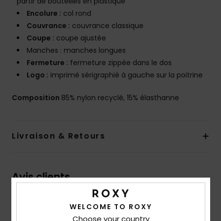
partir de bouteilles en plastique
Encolure :
col rond
Couvrance :
couvrance classique
Coupe :
coupe ajustée
Manches : manches longues
Fermeture :
fermeture zippée dans le dos
Logo :
imprimé sérigraphié à gauche sur la poitrine
Composition
85% nylon recyclé, 15% élasthanne
Livraison & Retours
Avis clients
WELCOME TO ROXY
Note moyenne
Choose your country