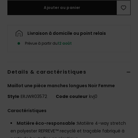
Accessoires
Ajouter au panier
néoprène
Vêtements
Livraison à domicile ou point relais
Prévue à partir du
12 août
Accessoires
Chaussures
Details & caractéristiques
Fitness
Maillot une pièce manches longues Noir Femme
Style
ERJWR03572
Code couleur
kvj0
Snow
Caractéristiques
Swim
Matière éco-responsable :
Matière 4-way stretch
en polyester REPREVE™ recyclé et traçable fabriqué à