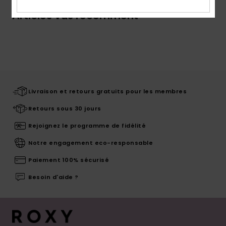
Articles vus récemment
Livraison et retours gratuits pour les membres
Retours sous 30 jours
Rejoignez le programme de fidélité
Notre engagement eco-responsable
Paiement 100% sécurisé
Besoin d'aide ?