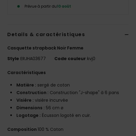
Accessoires
Prévue à partir du
10 août
néoprène
Vêtements
Details & caractéristiques
Accessoires
Casquette strapback Noir Femme
Style
ERJHA03677
Code couleur
kvj0
Chaussures
Caractéristiques
Fitness
Matière :
sergé de coton
Construction :
Construction "J-shape" à 6 pans
Snow
Visière :
visière incurvée
Dimensions :
56 cm ø
Logotage :
Écusson logoté en cuir.
Swim
Composition
100 % Coton