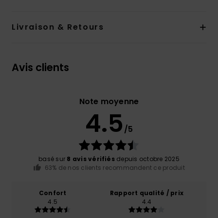
Livraison & Retours
Avis clients
Note moyenne
4.5
/5
basé sur
8 avis vérifiés
depuis octobre 2025
63% de nos clients recommandent ce produit
Confort
Rapport qualité / prix
4.5
4.4