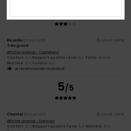
3
/5
Ricardo
30 mai 2026
Achat vérifié
Très grand
Afficher original - Castellano
Confort
: 3
Rapport qualité / prix
: 3
Taille
: Grand
/5
/5
Matière
: 4
Coloris
: 4
/5
/5
Je recommande ce produit
5
/5
Chantal
29 mai 2026
Achat vérifié
Afficher original - Français
Confort
: 5
Rapport qualité / prix
: 5
Matière
: 5
/5
/5
/5