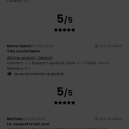
Coloris
: 5
/5
5
/5
Maria Isabel
24 mai 2026
Achat vérifié
Très confortable
Afficher original - Deutsch
Confort
: 5
Rapport qualité / prix
: 5
Taille
: Grand
/5
/5
Matière
: 5
/5
Je recommande ce produit
5
/5
Mathieu
20 avril 2026
Achat vérifié
La casquette est cool