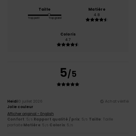
Taille
Matière
4.8
Trop petit
Trop grand
Coloris
4.7
5
/5
Heidi
10 juillet 2026
Achat vérifié
Jolie couleur
Afficher original - English
Confort
: 5
Rapport qualité / prix
: 5
Taille
: Taille
/5
/5
parfaite
Matière
: 5
Coloris
: 5
/5
/5