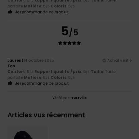
Confort
: 5
Rapport qualité / prix
: 5
Taille
: Taille
/5
/5
parfaite
Matière
: 5
Coloris
: 5
/5
/5
Je recommande ce produit
5
/5
Laurent
14 octobre 2025
Achat vérifié
Top
Confort
: 5
Rapport qualité / prix
: 5
Taille
: Taille
/5
/5
parfaite
Matière
: 5
Coloris
: 5
/5
/5
Je recommande ce produit
Vérifié par
TrustVille
Articles vus récemment