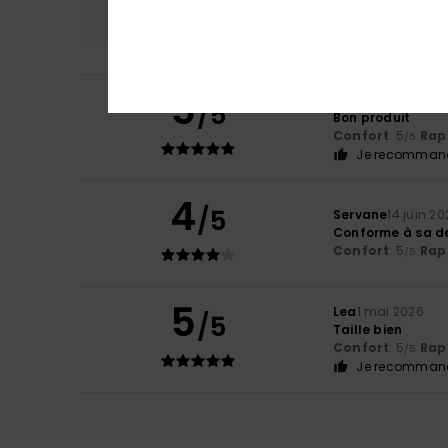
5.0
5
Camille
22 juin 20
/5
Bon produit
Confort
: 5
Rapp
/5
Je recommand
4
/5
Servane
14 juin 2
Conforme à sa de
Confort
: 5
Rapp
/5
5
Lea
1 mai 2026
/5
Taille bien
Confort
: 5
Rapp
/5
Je recommand