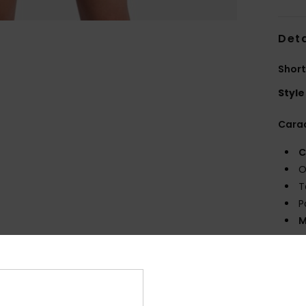
Deta
Short
Style
Carac
C
O
T
P
M
un c
M
Comp
élast