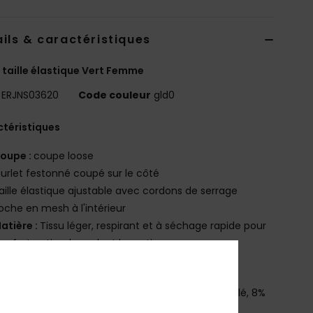
ils & caractéristiques
 taille élastique Vert Femme
ERJNS03620
Code couleur
gld0
téristiques
oupe :
coupe loose
urlet festonné coupé sur le côté
aille élastique ajustable avec cordons de serrage
oche en mesh à l'intérieur
atière :
Tissu léger, respirant et à séchage rapide pour
onfort optimal pendant la pratique
atière :
polyester recyclé et élasthanne
osition
[Matière principale] 92% polyester recyclé, 8%
hanne