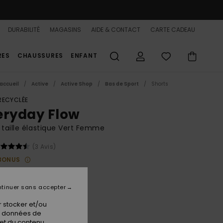
DURABILITÉ
MAGASINS
AIDE & CONTACT
CARTE CADEAU
RES
CHAUSSURES
ENFANT
accueil
Active
Active Shop
Bas de Sport
Shorts
 RECYCLÉE
eryday Flow
 taille élastique Vert Femme
(3 Avis)
BONUS
 €
48%
37 €
tinuer sans accepter
PLANS
 stocker et/ou
 FLASH 25% EXTRA
os données de
 et du contenu