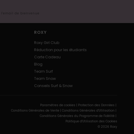
s l'email de bienvenue
ROXY
Roxy Girl Club
Réduction pour les étudiants
Carte Cadeau
Blog
Team Surf
Team Snow
Conseils Surf & Snow
Paramètres de cookies |
Protection des Données |
Conditions Générales de Vente |
Conditions Générales d'Utilisation |
Conditions Générales du Programme de Fidélité |
Politique d'Utilisation des Cookies
© 2026 Roxy