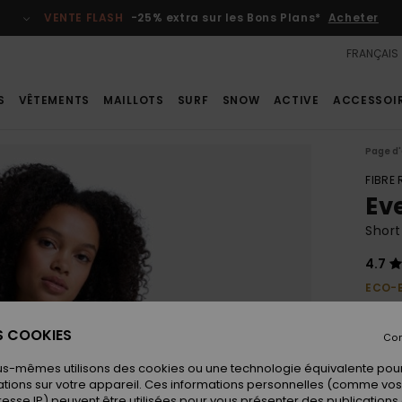
VENTE FLASH
-25% extra sur les Bons Plans*
Acheter
FRANÇAIS
S
VÊTEMENTS
MAILLOTS
SURF
SNOW
ACTIVE
ACCESSOI
Page d'
FIBRE
Ev
Short
4.7
ECO-
35,00
18,
ES COOKIES
Con
BONS 
us-mêmes utilisons des cookies ou une technologie équivalente pour
VENTE
tions sur votre appareil. Ces informations personnelles (comme v
resse IP) peuvent être utilisées pour vous présenter des publications