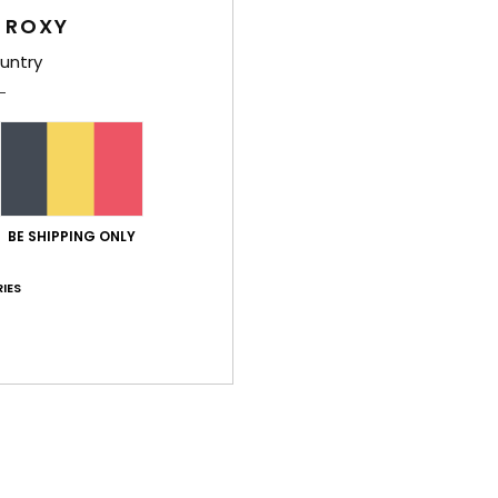
 ROXY
untry
Livr
BE SHIPPING ONLY
Note moyenne
IES
4.7
/5
basé sur
3 avis vérifiés
depuis mai 2026
67% de nos clients recommandent ce produit
port qualité / prix
Taille
Matiè