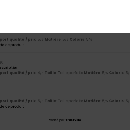
4.7
5.0
Trop petit
Trop grand
26
ort qualité / prix
: 5
Matière
: 5
Coloris
: 5
/5
/5
/5
e ce produit
026
scription
ort qualité / prix
: 4
Taille
: Taille parfaite
Matière
: 5
Coloris
: 5
/5
/5
/
ort qualité / prix
: 5
Taille
: Taille parfaite
Matière
: 5
Coloris
: 5
/5
/5
/
e ce produit
Vérifié par
TrustVille