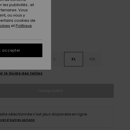
les publicités ; et
Oil Green
ur
rtenaires. Vous
nt, ou vous y
ertains cookies de
ookies
et
Politique
t accepter
S
S
M
L
XL
XXL
ir le Guide des tailles
Indisponible
taille sélectionnée n'est plus disponible en ligne.
uver d'autres options