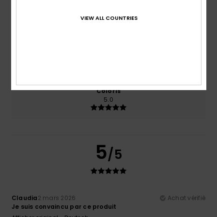
Confort
Rapport qualité / prix
VIEW ALL COUNTRIES
5.0
5.0
Taille
Matière
5.0
Trop petit
Trop grand
Coloris
5.0
5
/5
Claudia
2 mars 2026
Achat vérifié
Je suis convaincu par ce produit