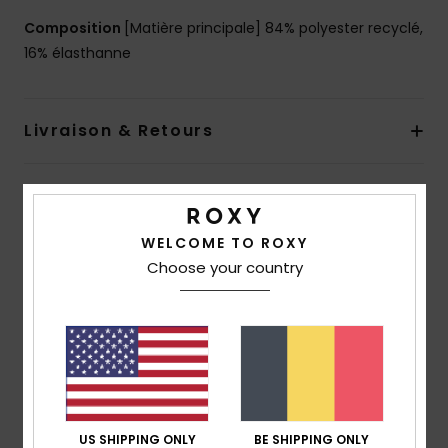
Composition
[Matière principale] 84% polyester recyclé,
16% élasthanne
Livraison & Retours
Avis clients
WELCOME TO ROXY
Choose your country
Note moyenne
5.0
/5
basé sur
1 avis vérifiés
depuis mars 2026
100% de nos clients recommandent ce produit
US SHIPPING ONLY
BE SHIPPING ONLY