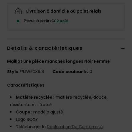
Accessoires
néoprène
Livraison à domicile ou point relais
Prévue à partir du
12 août
Vêtements
Accessoires
Details & caractéristiques
Maillot une pièce manches longues Noir Femme
Chaussures
Style
ERJWR03918
Code couleur
kvj0
Fitness
Caractéristiques
Snow
Matière recyclée :
matière recyclée, douce,
résistante et stretch
Coupe :
modèle ajusté
Swim
Logo ROXY
Télécharger la
Déclaration De Conformité