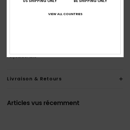
US SHIPPING ONLY
BE SHIPPING ONLY
Hauteur des verres : 56 mm
Garantie :
2 ans
VIEW ALL COUNTRIES
Autres caractéristiques : Coussinets antidérapants
Cat.3.
Télécharger la
Déclaration De Conformité
Composition
[Matière principale] 50% Bio-Nylon, 50%
Polycarbonate
Livraison & Retours
Articles vus récemment