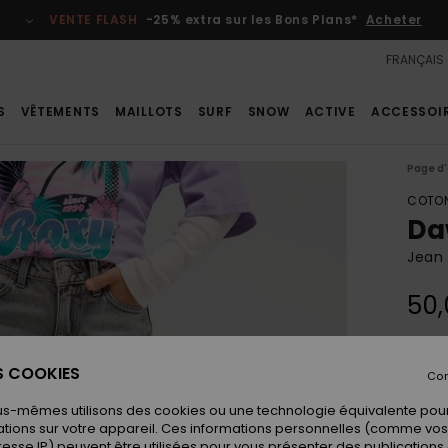
VENTE FLASH
-25% extra sur les Bons Plans*
Acheter
FRANÇAIS
S
VÊTEMENTS
MAILLOTS
SURF
SNOW
ACTIVE
ACCESSOI
Page d'
COTON
Da
Jean 
50,
Coule
ES COOKIES
Con
us-mêmes utilisons des cookies ou une technologie équivalente pour
tions sur votre appareil. Ces informations personnelles (comme v
resse IP) peuvent être utilisées pour vous présenter des publications