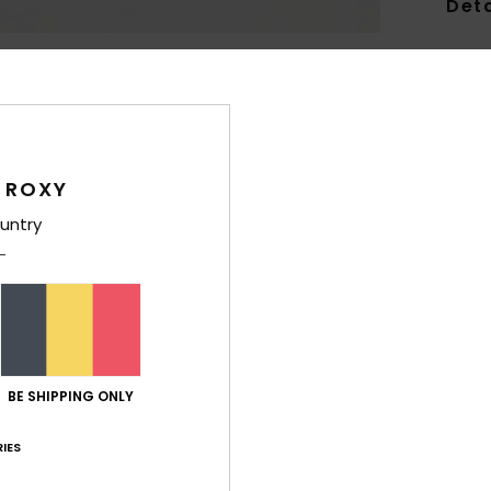
Deta
Jean 
Style
Carac
 ROXY
M
C
untry
H
F
B
D
P
L
BE SHIPPING ONLY
Comp
IES