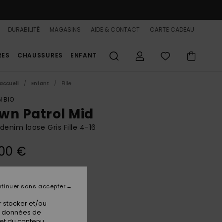
DURABILITÉ
MAGASINS
AIDE & CONTACT
CARTE CADEAU
RES
CHAUSSURES
ENFANT
accueil
Enfant
Fille
 BIO
wn Patrol Mid
denim loose Gris Fille 4-16
00 €
Lava Vintage
ur
tinuer sans accepter
 stocker et/ou
os données de
 et du contenu