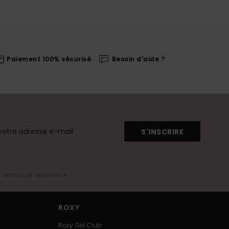
Paiement 100% sécurisé
Besoin d'aide ?
S'INSCRIRE
s l'email de bienvenue
ROXY
Roxy Girl Club