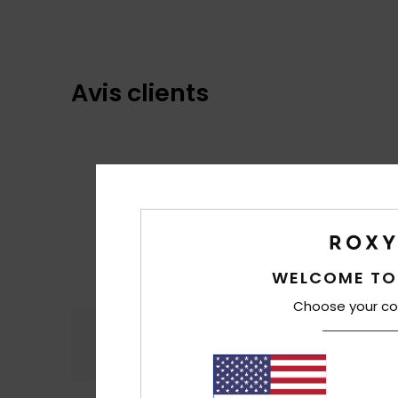
Avis clients
WELCOME TO
Choose your co
Confort
Rap
4.9