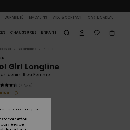
DURABILITÉ
MAGASINS
AIDE & CONTACT
CARTE CADEAU
RES
CHAUSSURES
ENFANT
accueil
Vêtements
Shorts
 BIO
ol Girl Longline
t en denim Bleu Femme
(7 Avis)
BONUS
 €
48%
50 €
tinuer sans accepter
PLANS
 stocker et/ou
 FLASH 25% EXTRA
os données de
 et du contenu