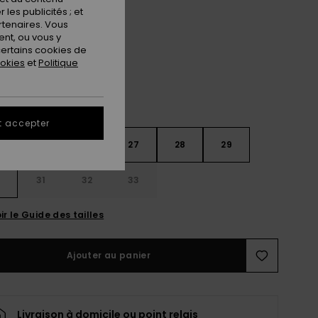
les publicités ; et
Surf Wash
ur
rtenaires. Vous
nt, ou vous y
ertains cookies de
ookies
et
Politique
t accepter
4
25
26
27
28
29
0
31
32
33
ir le Guide des tailles
Ajouter au panier
Livraison à domicile ou point relais