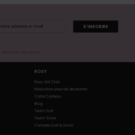
S'INSCRIRE
s l'email de bienvenue
ROXY
Roxy Girl Club
Réduction pour les étudiants
Carte Cadeau
Blog
Team Surf
Team Snow
Conseils Surf & Snow