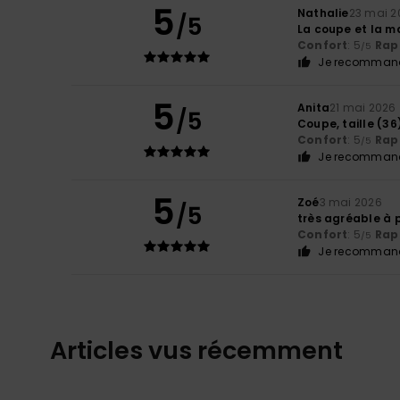
5
Nathalie
23 mai 2
/5
La coupe et la ma
Confort
: 5
Rapp
/5
Je recommand
5
Anita
21 mai 2026
/5
Coupe, taille (36)
Confort
: 5
Rapp
/5
Je recommand
5
Zoé
3 mai 2026
/5
très agréable à 
Confort
: 5
Rapp
/5
Je recommand
Articles vus récemment