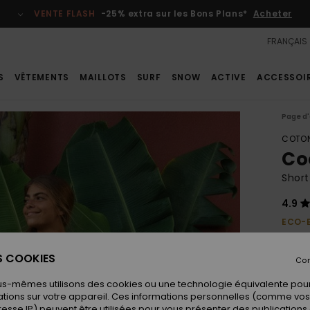
VENTE FLASH
-25% extra sur les Bons Plans*
Acheter
FRANÇAIS
S
VÊTEMENTS
MAILLOTS
SURF
SNOW
ACTIVE
ACCESSOI
Page d'
COTON
Co
Shor
4.9
ECO-
60,00
31,
ES COOKIES
Con
BONS 
us-mêmes utilisons des cookies ou une technologie équivalente pour
VENTE
tions sur votre appareil. Ces informations personnelles (comme v
resse IP) peuvent être utilisées pour vous présenter des publications