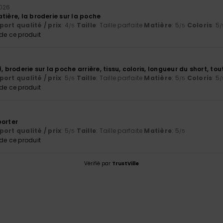
026
tière, la broderie sur la poche
ort qualité / prix
: 4
Taille
: Taille parfaite
Matière
: 5
Coloris
: 5
/5
/5
/
e ce produit
, broderie sur la poche arrière, tissu, coloris, longueur du short, tou
ort qualité / prix
: 5
Taille
: Taille parfaite
Matière
: 5
Coloris
: 5
/5
/5
/
e ce produit
porter
ort qualité / prix
: 5
Taille
: Taille parfaite
Matière
: 5
/5
/5
e ce produit
Vérifié par
TrustVille