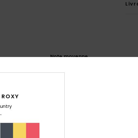
Livr
Note moyenne
4.9
/5
basé sur
7 avis vérifiés
depuis mai 2026
 ROXY
86% de nos clients recommandent ce produit
untry
port qualité / prix
Taille
Matiè
4.4
4.9
Trop petit
Trop grand