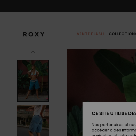
Passer
à
l'information
sur
le
produit
VENTE FLASH
COLLECTION
CE SITE UTILISE D
Nos partenaires et no
accéder à des informa
navigation et votre ad