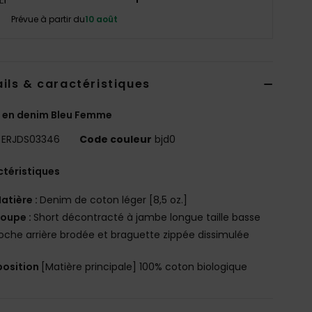
Prévue à partir du
10 août
ils & caractéristiques
 en denim Bleu Femme
ERJDS03346
Code couleur
bjd0
téristiques
atière :
Denim de coton léger [8,5 oz.]
oupe :
Short décontracté à jambe longue taille basse
oche arrière brodée et braguette zippée dissimulée
osition
[Matière principale] 100% coton biologique