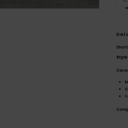
Deta
Short
Style
Carac
M
C
P
Comp