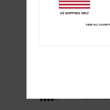
5
Anne
10 juillet 202
/5
US SHIPPING ONLY
Bonne qualité et 
Confort
: 5
Rapp
/5
Je recommand
VIEW ALL COUNTR
5
Sidonie
7 juillet 20
/5
Parfait
Confort
: 5
Rapp
/5
Je recommand
5
Marie-noelle
28 j
/5
Short très sympa
Confort
: 5
Rapp
/5
Je recommand
4
/5
Christine
20 juin 
Ddd
Confort
: 4
Rapp
/5