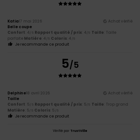
Katia
17 mai 2026
Achat vérifié
Belle coupe
Confort
: 4
Rapport qualité / prix
: 4
Taille
: Taille
/5
/5
parfaite
Matière
: 4
Coloris
: 4
/5
/5
Je recommande ce produit
5
/5
Delphine
18 avril 2026
Achat vérifié
Taille
Confort
: 5
Rapport qualité / prix
: 5
Taille
: Trop grand
/5
/5
Matière
: 5
Coloris
: 5
/5
/5
Je recommande ce produit
Vérifié par
TrustVille