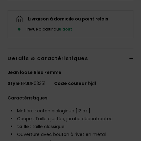
Accessoires
néoprène
Livraison à domicile ou point relais
Vêtements
Prévue à partir du
8 août
Accessoires
Details & caractéristiques
Chaussures
Jean loose Bleu Femme
Style
ERJDP03351
Code couleur
bjd1
Fitness
Caractéristiques
Snow
Matière : coton biologique [12 oz.]
Coupe : Taille ajustée, jambe décontractée
Swim
taille :
taille classique
Ouverture avec bouton à rivet en métal