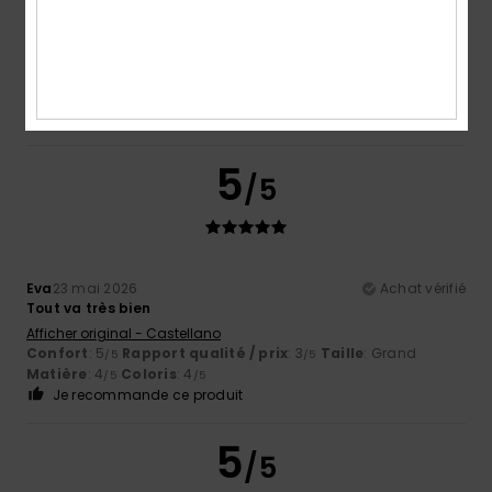
Nathalie
6 juillet 2026
Achat vérifié
Confort et coupe
Confort
: 5
Rapport qualité / prix
: 5
Taille
: Trop grand
/5
/5
Matière
: 5
Coloris
: 5
/5
/5
Je recommande ce produit
5
/5
Eva
23 mai 2026
Achat vérifié
Tout va très bien
Afficher original - Castellano
Confort
: 5
Rapport qualité / prix
: 3
Taille
: Grand
/5
/5
Matière
: 4
Coloris
: 4
/5
/5
Je recommande ce produit
5
/5