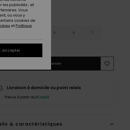
les publicités ; et
rtenaires. Vous
nt, ou vous y
ertains cookies de
ookies
et
Politique
3
4
5
6
7
ir le Guide des tailles
t accepter
Ajouter au panier
Livraison à domicile ou point relais
Prévue à partir du
10 août
ils & caractéristiques