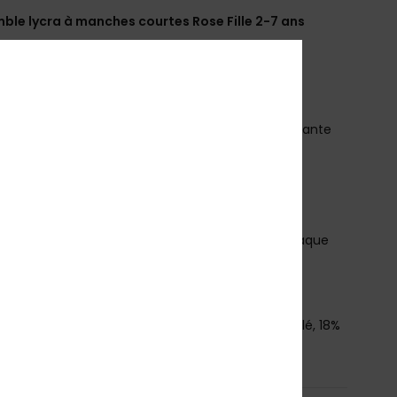
ble lycra à manches courtes Rose Fille 2-7 ans
ERLWR03357
Code couleur
xmgn
téristiques
atière recyclée :
matière recyclée, douce, résistante
tretch
oupe :
modèle ajusté
rotection anti-UV :
indice de protection UPF 50+
érigraphie Roxy
n raison de la technique d’impression utilisée, chaque
e est unique et peut donc différer de la photo
élécharger la
Déclaration De Conformité
osition
[Matière principale] 82% polyester recyclé, 18%
hanne