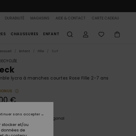
DURABILITÉ
MAGASINS
AIDE & CONTACT
CARTE CADEAU
RES
CHAUSSURES
ENFANT
accueil
Enfant
Fille
Surf
 RECYCLÉE
eck
ble lycra à manches courtes Rose Fille 2-7 ans
BONUS
00 €
tinuer sans accepter
Plumeria Hippie Hour Diagonal
ur
 stocker et/ou
os données de
 et du contenu