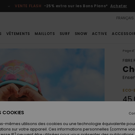
VENTE FLASH
-25% extra sur les Bons Plans*
Acheter
FRANÇAIS
S
VÊTEMENTS
MAILLOTS
SURF
SNOW
ACTIVE
ACCESSOI
Page d'
FIBRE
Ch
Ensem
ECO-
45,
ES COOKIES
Con
Coule
us-mêmes utilisons des cookies ou une technologie équivalente pour
tions sur votre appareil. Ces informations personnelles (comme v
resse IP) peuvent être utilisées pour vous présenter des publications