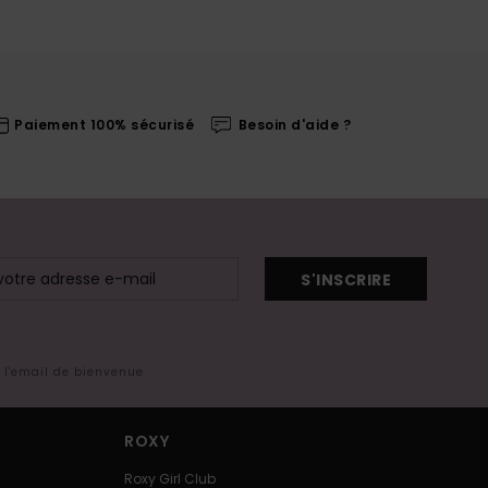
Paiement 100% sécurisé
Besoin d'aide ?
S'INSCRIRE
s l'email de bienvenue
ROXY
Roxy Girl Club