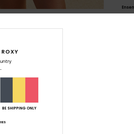
Ensem
Style
Carac
M
 ROXY
et s
C
untry
P
S
E
pièc
T
BE SHIPPING ONLY
Comp
élast
IES