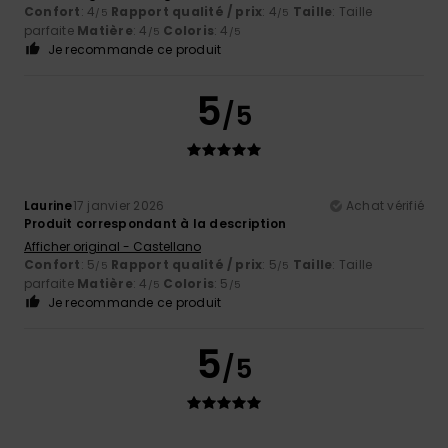
Confort
: 4
Rapport qualité / prix
: 4
Taille
: Taille
/5
/5
parfaite
Matière
: 4
Coloris
: 4
/5
/5
Je recommande ce produit
5
/5
Laurine
17 janvier 2026
Achat vérifié
Produit correspondant à la description
Afficher original - Castellano
Confort
: 5
Rapport qualité / prix
: 5
Taille
: Taille
/5
/5
parfaite
Matière
: 4
Coloris
: 5
/5
/5
Je recommande ce produit
5
/5