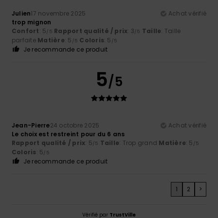
Julien
17 novembre 2025
Achat vérifié
trop mignon
Confort
: 5
Rapport qualité / prix
: 3
Taille
: Taille
/5
/5
parfaite
Matière
: 5
Coloris
: 5
/5
/5
Je recommande ce produit
5
/5
Jean-Pierre
24 octobre 2025
Achat vérifié
Le choix est restreint pour du 6 ans
Rapport qualité / prix
: 5
Taille
: Trop grand
Matière
: 5
/5
/5
Coloris
: 5
/5
Je recommande ce produit
1
2
>
Vérifié par
TrustVille