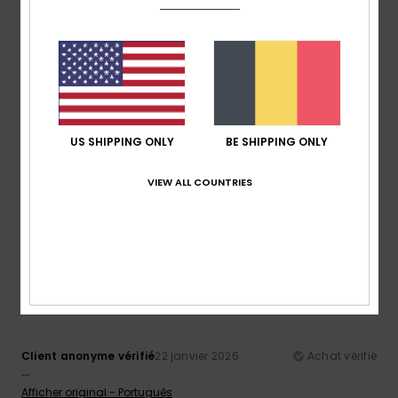
5
/5
Client anonyme vérifié
25 janvier 2026
Achat vérifié
La couleur et l'imprimé sont beaux, la douceur et le confort
US SHIPPING ONLY
BE SHIPPING ONLY
du tissu
Afficher original - Português
VIEW ALL COUNTRIES
Confort
: 5
Rapport qualité / prix
: 5
Taille
: Taille
/5
/5
parfaite
Matière
: 5
Coloris
: 5
/5
/5
Je recommande ce produit
4
/5
Client anonyme vérifié
22 janvier 2026
Achat vérifié
...
Afficher original - Português