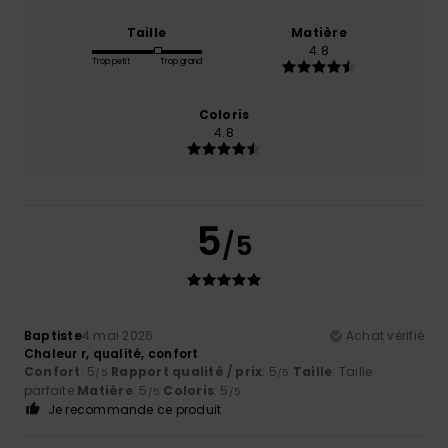
Taille
Matière
4.8
Trop petit
Trop grand
Coloris
4.8
5
/5
Baptiste
4 mai 2026
Achat vérifié
Chaleur r, qualité, confort
Confort
: 5
Rapport qualité / prix
: 5
Taille
: Taille
/5
/5
parfaite
Matière
: 5
Coloris
: 5
/5
/5
Je recommande ce produit