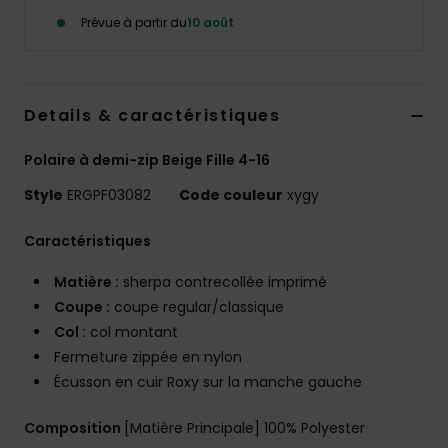
Accessoires
Prévue à partir du
10 août
néoprène
Vêtements
Details & caractéristiques
Accessoires
Polaire à demi-zip Beige Fille 4-16
Style
ERGPF03082
Code couleur
xygy
Chaussures
Caractéristiques
Fitness
Matière :
sherpa contrecollée imprimé
Coupe :
coupe regular/classique
Snow
Col :
col montant
Fermeture zippée en nylon
Écusson en cuir Roxy sur la manche gauche
Swim
Composition
[Matière Principale] 100% Polyester