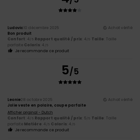
Ludovic
10 décembre 2025
Achat vérifié
Bon produit
Confort
: 4
Rapport qualité / prix
: 4
Taille
: Taille
/5
/5
parfaite
Coloris
: 4
/5
Je recommande ce produit
5
/5
Leonie
28 octobre 2025
Achat vérifié
Jolie veste en polaire, coupe parfaite
Afficher original - Dutch
Confort
: 4
Rapport qualité / prix
: 5
Taille
: Taille
/5
/5
parfaite
Matière
: 4
Coloris
: 4
/5
/5
Je recommande ce produit