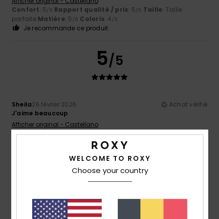
Afficher original - Castellano
Confort
: 5
Rapport qualité / prix
: 5
Taille
: Taille
/5
/5
parfaite
Matière
: 5
Coloris
: 4
/5
/5
Je recommande ce produit
5
/5
Sheila
26 février 2026
Achat vérifié
J'aime beaucoup
Afficher original - Castellano
Confort
: 5
Rapport qualité / prix
: 5
Taille
: Taille
/5
/5
parfaite
Matière
: 5
Coloris
: 5
/5
/5
Je recommande ce produit
WELCOME TO ROXY
Choose your country
5
/5