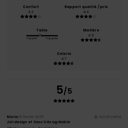
Confort
Rapport qualité / prix
4.2
4.4
Taille
Matière
4.5
Trop petit
Trop grand
Coloris
4.7
5
/5
Maria
26 février 2026
Achat vérifié
Joli design et tissu très agréable