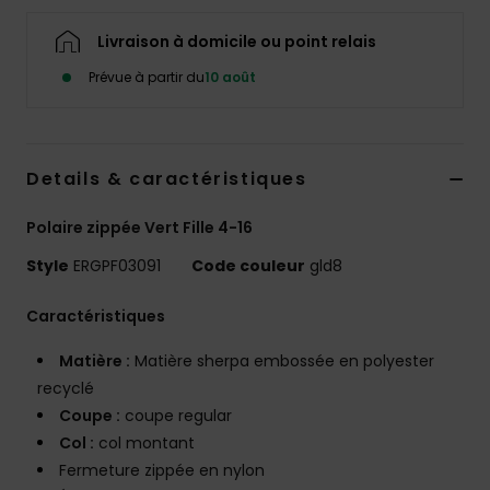
Accessoires
néoprène
Livraison à domicile ou point relais
Prévue à partir du
10 août
Vêtements
Accessoires
Details & caractéristiques
Polaire zippée Vert Fille 4-16
Chaussures
Style
ERGPF03091
Code couleur
gld8
Fitness
Caractéristiques
Snow
Matière :
Matière sherpa embossée en polyester
recyclé
Coupe :
coupe regular
Swim
Col :
col montant
Fermeture zippée en nylon