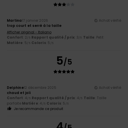
Martina
17 janvier 2026
Achat vérifié
trop court et serré à la taille
Afficher original - Italiano
Confort
: 2
Rapport qualité / prix
: 3
Taille
: Petit
/5
/5
Matière
: 5
Coloris
: 5
/5
/5
5
/5
Delphine
12 décembre 2025
Achat vérifié
chaud et joli
Confort
: 4
Rapport qualité / prix
: 4
Taille
: Taille
/5
/5
parfaite
Matière
: 4
Coloris
: 5
/5
/5
Je recommande ce produit
4
/5