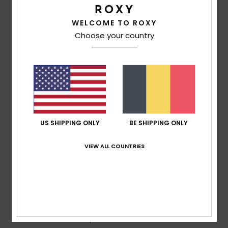
5
WELCOME TO ROXY
/5
Choose your country
Lucie
21 février 2026
Achat vérifié
Bien chaud
Confort
: 5
Rapport qualité / prix
: 3
Matière
: 3
/5
/5
/5
Coloris
: 5
/5
US SHIPPING ONLY
BE SHIPPING ONLY
5
/5
VIEW ALL COUNTRIES
Sandrine
8 février 2026
Achat vérifié
Très agréable à porte, très chaud et couleur très douce
Confort
: 5
Rapport qualité / prix
: 5
Taille
: Taille
/5
/5
parfaite
Matière
: 5
Coloris
: 5
/5
/5
Je recommande ce produit