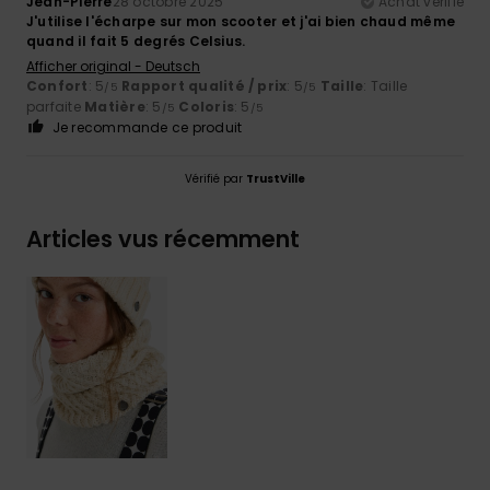
Jean-Pierre
28 octobre 2025
Achat vérifié
J'utilise l'écharpe sur mon scooter et j'ai bien chaud même
quand il fait 5 degrés Celsius.
Afficher original - Deutsch
Confort
: 5
Rapport qualité / prix
: 5
Taille
: Taille
/5
/5
parfaite
Matière
: 5
Coloris
: 5
/5
/5
Je recommande ce produit
Vérifié par
TrustVille
Articles vus récemment