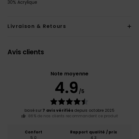
30% Acrylique
Livraison & Retours
Avis clients
Note moyenne
4.9
/5
basé sur
7 avis vérifiés
depuis octobre 2025
86% de nos clients recommandent ce produit
Confort
Rapport qualité / prix
5.0
4.3