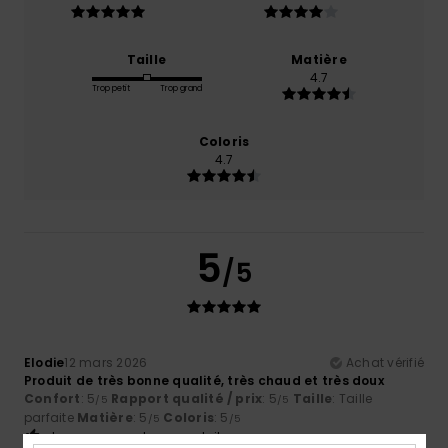
Taille
Matière
4.7
Trop petit
Trop grand
Coloris
4.7
5
/5
Elodie
12 mars 2026
Achat vérifié
Produit de très bonne qualité, très chaud et très doux
Confort
: 5
Rapport qualité / prix
: 5
Taille
: Taille
/5
/5
parfaite
Matière
: 5
Coloris
: 5
/5
/5
Je recommande ce produit