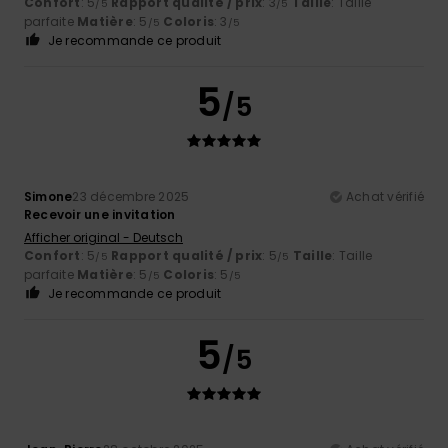
Confort
: 5
Rapport qualité / prix
: 3
Taille
: Taille
/5
/5
parfaite
Matière
: 5
Coloris
: 3
/5
/5
Je recommande ce produit
5
/5
Simone
23 décembre 2025
Achat vérifié
Recevoir une invitation
Afficher original - Deutsch
Confort
: 5
Rapport qualité / prix
: 5
Taille
: Taille
/5
/5
parfaite
Matière
: 5
Coloris
: 5
/5
/5
Je recommande ce produit
5
/5