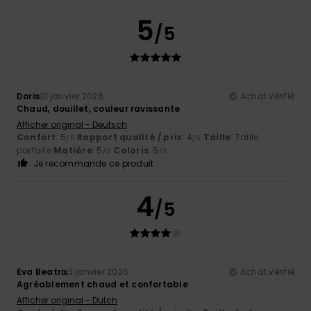
5
/5
Doris
31 janvier 2026
Achat vérifié
Chaud, douillet, couleur ravissante
Afficher original - Deutsch
Confort
: 5
Rapport qualité / prix
: 4
Taille
: Taille
/5
/5
parfaite
Matière
: 5
Coloris
: 5
/5
/5
Je recommande ce produit
4
/5
Eva Beatrix
3 janvier 2026
Achat vérifié
Agréablement chaud et confortable
Afficher original - Dutch