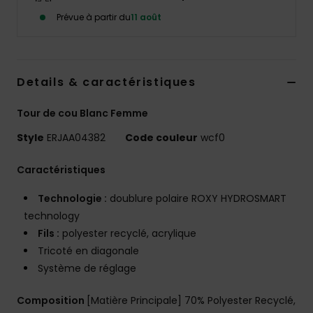
Accessoires
Prévue à partir du
11 août
néoprène
Vêtements
Details & caractéristiques
Accessoires
Tour de cou Blanc Femme
Style
ERJAA04382
Code couleur
wcf0
Chaussures
Caractéristiques
Fitness
Technologie :
doublure polaire ROXY HYDROSMART
technology
Snow
Fils :
polyester recyclé, acrylique
Tricoté en diagonale
Système de réglage
Swim
Composition
[Matière Principale] 70% Polyester Recyclé,