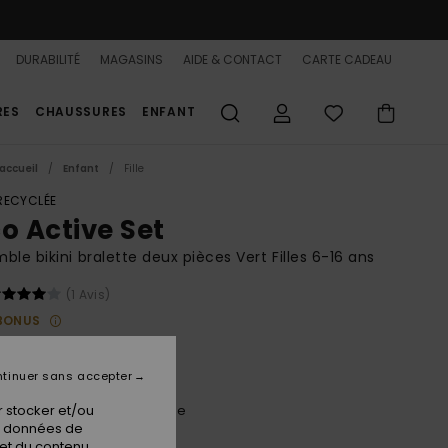
DURABILITÉ
MAGASINS
AIDE & CONTACT
CARTE CADEAU
RES
CHAUSSURES
ENFANT
accueil
Enfant
Fille
 RECYCLÉE
co Active Set
ble bikini bralette deux pièces Vert Filles 6-16 ans
(1 Avis)
BONUS
00 €
tinuer sans accepter
 stocker et/ou
Oil Green Vert Moda Stripe
ur
os données de
 et du contenu