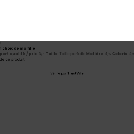
port qualité / prix
Taille
Matiè
3.0
4.0
Trop petit
Trop grand
6
 choix de ma fille
ort qualité / prix
: 3
Taille
: Taille parfaite
Matière
: 4
Coloris
: 4
/5
/5
/
e ce produit
Vérifié par
TrustVille