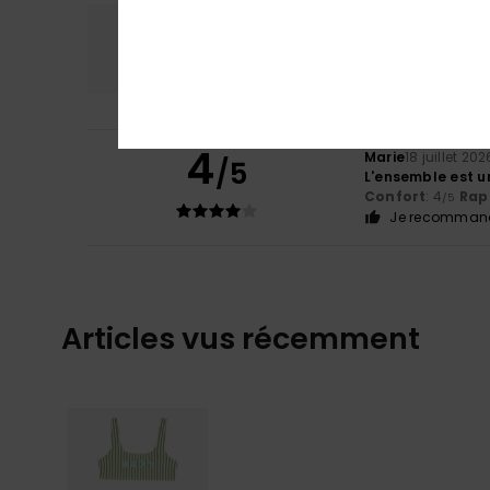
Confort
Rap
4.0
4
Marie
18 juillet 202
/5
L'ensemble est un
Confort
: 4
Rapp
/5
Je recommand
Articles vus récemment