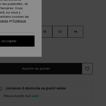
les publicités ; et
rtenaires. Vous
nt, ou vous y
ertains cookies de
ookies
et
Politique
7
8
10
12
14
t accepter
ir le Guide des tailles
Ajouter au panier
Livraison à domicile ou point relais
Prévue à partir du
8 août