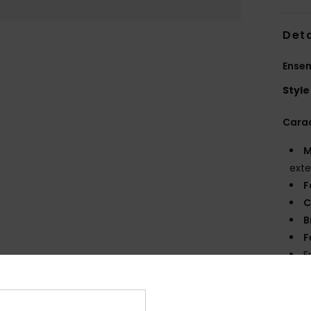
Deta
Ensem
Style
Carac
M
exte
F
C
B
F
E
peut
S