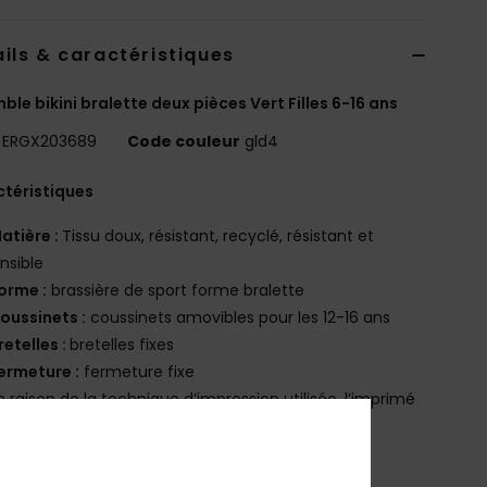
ils & caractéristiques
ble bikini bralette deux pièces Vert Filles 6-16 ans
ERGX203689
Code couleur
gld4
téristiques
atière :
Tissu doux, résistant, recyclé, résistant et
nsible
orme :
brassière de sport forme bralette
oussinets :
coussinets amovibles pour les 12-16 ans
retelles :
bretelles fixes
ermeture :
fermeture fixe
n raison de la technique d’impression utilisée, l’imprimé
 varier d’un bikini à un autre
érigraphie Roxy