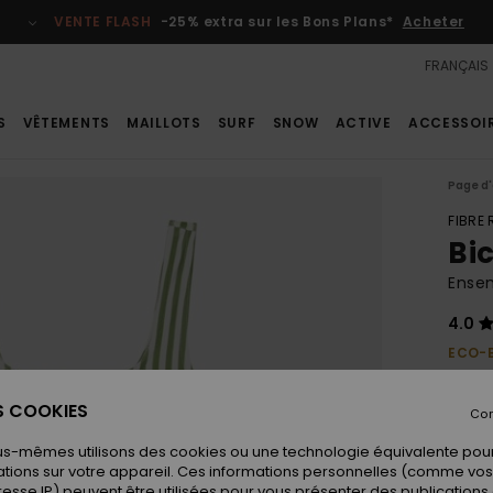
VENTE FLASH
-25% extra sur les Bons Plans*
Acheter
FRANÇAIS
S
VÊTEMENTS
MAILLOTS
SURF
SNOW
ACTIVE
ACCESSOI
Page d'
FIBRE
Bi
Ensem
4.0
ECO-
35,
ES COOKIES
Con
us-mêmes utilisons des cookies ou une technologie équivalente pour
Coule
tions sur votre appareil. Ces informations personnelles (comme v
resse IP) peuvent être utilisées pour vous présenter des publications