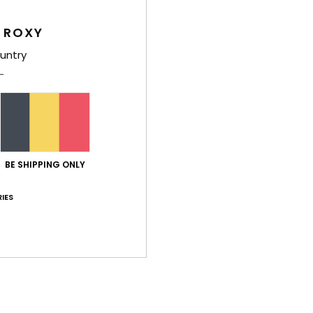
Comp
élast
 ROXY
untry
Livr
BE SHIPPING ONLY
IES
Note moyenne
4.0
/5
basé sur
1 avis vérifiés
depuis juillet 2026
100% de nos clients recommandent ce produit