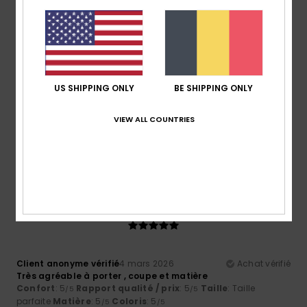
5
/5
US SHIPPING ONLY
BE SHIPPING ONLY
Client anonyme vérifié
11 mars 2026
Achat vérifié
very comfortable
VIEW ALL COUNTRIES
Confort
: 5
Rapport qualité / prix
: 5
Matière
: 5
/5
/5
/5
Coloris
: 5
/5
Je recommande ce produit
5
/5
Client anonyme vérifié
4 mars 2026
Achat vérifié
Très agréable à porter , coupe et matière
Confort
: 5
Rapport qualité / prix
: 5
Taille
: Taille
/5
/5
parfaite
Matière
: 5
Coloris
: 5
/5
/5