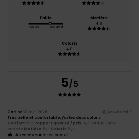
Taille
Matière
4.6
Trop petit
Trop grand
Coloris
4.8
5
/5
Carline
30 avril 2026
Achat vérifié
Très belle et confortable, j’ai les deux coloris
Confort
: 5
Rapport qualité / prix
: 4
Taille
: Taille
/5
/5
parfaite
Matière
: 5
Coloris
: 5
/5
/5
Je recommande ce produit