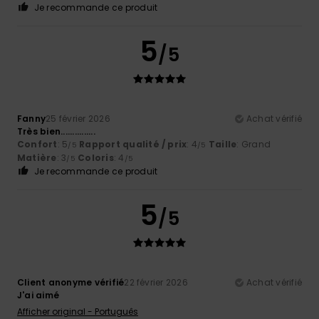
Je recommande ce produit
5
/5
Fanny
25 février 2026
Achat vérifié
Très bien...............
Confort
: 5
Rapport qualité / prix
: 4
Taille
: Grand
/5
/5
Matière
: 3
Coloris
: 4
/5
/5
Je recommande ce produit
5
/5
Client anonyme vérifié
22 février 2026
Achat vérifié
J'ai aimé
Afficher original - Português