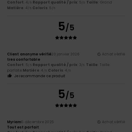
Confort
: 4
Rapport qualité / prix
: 5
Taille
: Grand
/5
/5
Matière
: 4
Coloris
: 5
/5
/5
5
/5
Client anonyme vérifié
20 janvier 2026
Achat vérifié
tres confortable
Confort
: 5
Rapport qualité / prix
: 3
Taille
: Taille
/5
/5
parfaite
Matière
: 4
Coloris
: 4
/5
/5
Je recommande ce produit
5
/5
Myriam
5 décembre 2025
Achat vérifié
Tout est parfait