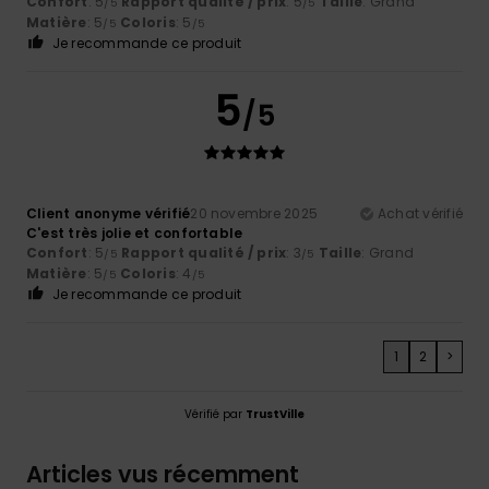
Confort
: 5
Rapport qualité / prix
: 5
Taille
: Grand
/5
/5
Matière
: 5
Coloris
: 5
/5
/5
Je recommande ce produit
5
/5
Client anonyme vérifié
20 novembre 2025
Achat vérifié
C'est très jolie et confortable
Confort
: 5
Rapport qualité / prix
: 3
Taille
: Grand
/5
/5
Matière
: 5
Coloris
: 4
/5
/5
Je recommande ce produit
1
2
>
Vérifié par
TrustVille
Articles vus récemment