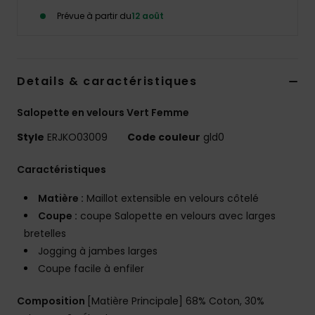
Accessoires
Prévue à partir du
12 août
néoprène
Vêtements
Details & caractéristiques
Accessoires
Salopette en velours Vert Femme
Style
ERJKO03009
Code couleur
gld0
Chaussures
Caractéristiques
Fitness
Matière :
Maillot extensible en velours côtelé
Coupe :
coupe Salopette en velours avec larges
Snow
bretelles
Jogging à jambes larges
Coupe facile à enfiler
Swim
Composition
[Matière Principale] 68% Coton, 30%