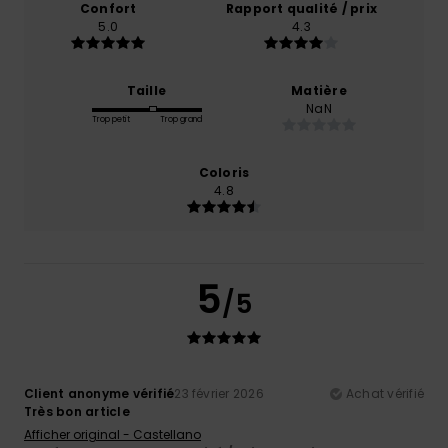
Confort
Rapport qualité / prix
5.0
4.3
Taille
Matière
NaN
Trop petit
Trop grand
Coloris
4.8
5
/5
Client anonyme vérifié
23 février 2026
Achat vérifié
Très bon article
Afficher original - Castellano