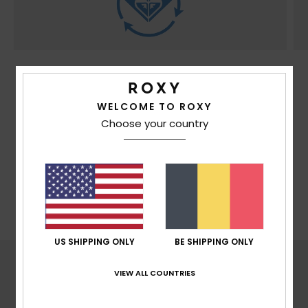
DURABILITÉ
Fabriqué avec au moins 75% de fibres
WELCOME TO ROXY
recyclées* *Le % correspond au poids du
Choose your country
contenu recyclé par rapport au poids total du
tissu du vêtement.
US SHIPPING ONLY
BE SHIPPING ONLY
VIEW ALL COUNTRIES
COUPES ROXY
TAILORED