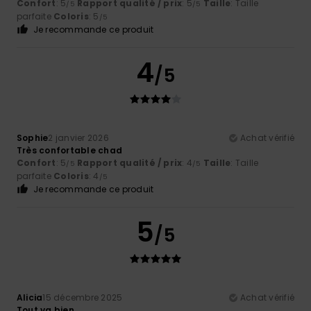
Confort
: 5
Rapport qualité / prix
: 5
Taille
: Taille
/5
/5
parfaite
Coloris
: 5
/5
Je recommande ce produit
4
/5
Sophie
2 janvier 2026
Achat vérifié
Très confortable chad
Confort
: 5
Rapport qualité / prix
: 4
Taille
: Taille
/5
/5
parfaite
Coloris
: 4
/5
Je recommande ce produit
5
/5
Alicia
15 décembre 2025
Achat vérifié
Tout va bien