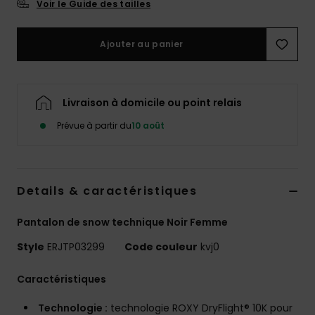
Voir le Guide des tailles
Accessoires
néoprène
Ajouter au panier
Vêtements
Livraison à domicile ou point relais
Accessoires
Prévue à partir du
10 août
Chaussures
Details & caractéristiques
Fitness
Pantalon de snow technique Noir Femme
Snow
Style
ERJTP03299
Code couleur
kvj0
Swim
Caractéristiques
Technologie :
technologie ROXY DryFlight® 10K pour