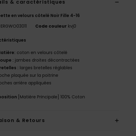
ils & caractéristiques
ette en velours côtelé Noir Fille 4-16
ERGWO03011
Code couleur
kvj0
téristiques
atière:
coton en velours côtelé
oupe :
jambes droites décontractées
retelles :
larges bretelles réglables
oche plaquée sur la poitrine
oches arrière appliquées
osition
[Matière Principale] 100% Coton
aison & Retours