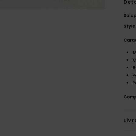
Deta
Salop
Style
Carac
M
C
B
P
P
Comp
Livr