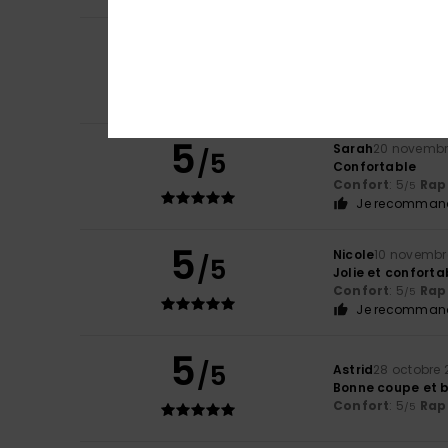
5
Client anonyme v
/5
Trop bien
Confort
: 5
Rapp
/5
Je recommand
5
Sarah
20 novembr
/5
Confortable
Confort
: 5
Rapp
/5
Je recommand
5
Nicole
10 novembr
/5
Jolie et conforta
Confort
: 5
Rapp
/5
Je recommand
5
/5
Astrid
28 octobre 
Bonne coupe et 
Confort
: 5
Rapp
/5