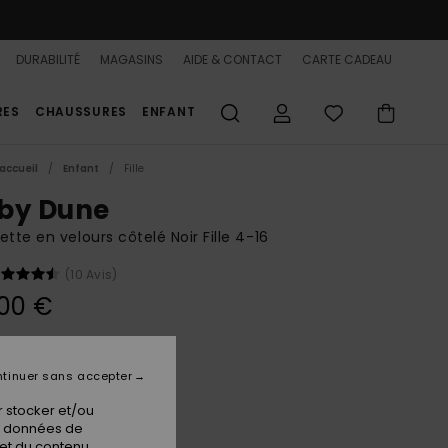
DURABILITÉ
MAGASINS
AIDE & CONTACT
CARTE CADEAU
RES
CHAUSSURES
ENFANT
accueil
Enfant
Fille
by Dune
ette en velours côtelé Noir Fille 4-16
(10 Avis)
00 €
Anthracite
ur
tinuer sans accepter
 stocker et/ou
os données de
 et du contenu