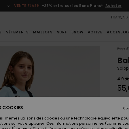
VENTE FLASH
-25% extra sur les Bons Plans*
Acheter
FRANÇAIS
S
VÊTEMENTS
MAILLOTS
SURF
SNOW
ACTIVE
ACCESSOI
Page d'
Ba
Salop
4.9
55,
Coule
ES COOKIES
Con
us-mêmes utilisons des cookies ou une technologie équivalente pour
tions sur votre appareil. Ces informations personnelles (comme v
resse IP) peuvent être utilisées pour vous présenter des publications