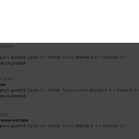
érifié
20 novembre 2025
ort qualité / prix
: 5
Taille
: Taille parfaite
Matière
: 5
Coloris
: 5
/5
/5
/
e ce produit
e 2025
ort qualité / prix
: 5
Taille
: Grand
Matière
: 5
Coloris
: 5
/5
/5
/5
e ce produit
e 2025
ble
ort qualité / prix
: 5
Taille
: Taille parfaite
Matière
: 5
Coloris
: 5
/5
/5
/
e ce produit
2025
bonne matière
ort qualité / prix
: 4
Taille
: Grand
Matière
: 4
Coloris
: 5
/5
/5
/5