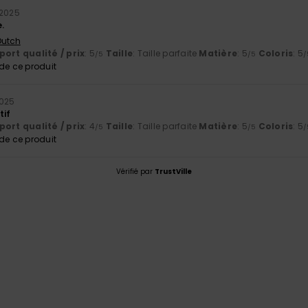
 2025
.
 Dutch
ort qualité / prix
: 5
Taille
: Taille parfaite
Matière
: 5
Coloris
: 5
/5
/5
/
e ce produit
2025
tif
ort qualité / prix
: 4
Taille
: Taille parfaite
Matière
: 5
Coloris
: 5
/5
/5
/
e ce produit
Vérifié par
TrustVille