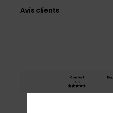
Avis clients
Confort
Rap
4.8
Lilian
5 mars 2026
5
Un produit conva