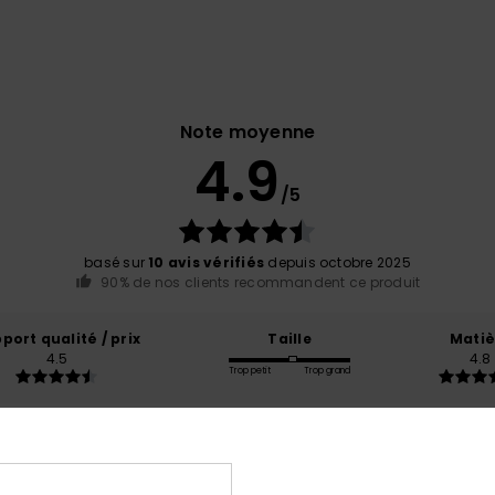
Note moyenne
4.9
/5
basé sur
10 avis vérifiés
depuis octobre 2025
90% de nos clients recommandent ce produit
port qualité / prix
Taille
Matiè
4.5
4.8
Trop petit
Trop grand
incant