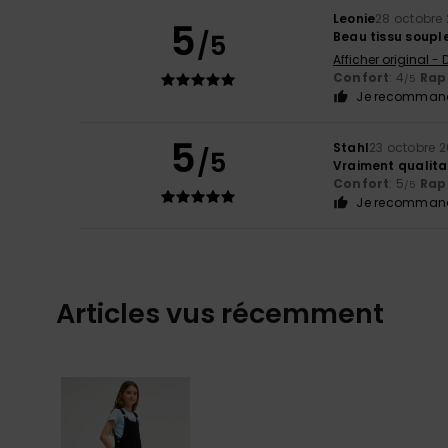
Leonie
28 octobre
5
/5
Beau tissu souple
Afficher original -
Confort
: 4
Rapp
/5
Je recommand
5
Stahl
23 octobre 
/5
Vraiment qualita
Confort
: 5
Rapp
/5
Je recommand
Articles vus récemment