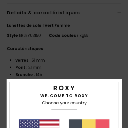
Accessoires
néoprène
Details & caractéristiques
Lunettes de soleil Vert Femme
Vêtements
Style
ERJEY03150
Code couleur
xgkk
Accessoires
Caractéristiques
Chaussures
verres :
51 mm
Pont :
21 mm
Branche :
145
Fitness
Hauteur des verres :
34 mm
Monture en bio-acétate faite à la main
Snow
WELCOME TO ROXY
Verres CR39
Choose your country
Enveloppement du visage de base 4, synonyme
d'une monture plus plate
Swim
Protection solaire anti-UV 100 %
Cat. 1, 2 ou 3