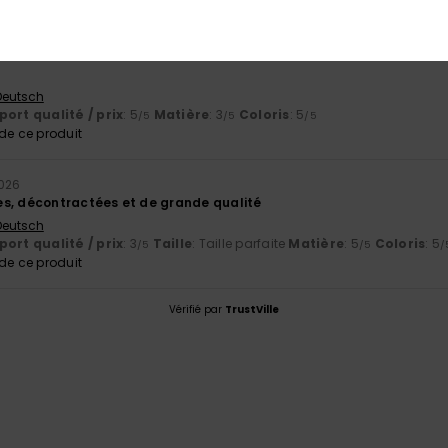
6
 Deutsch
ort qualité / prix
: 5
Matière
: 3
Coloris
: 5
/5
/5
/5
e ce produit
2026
s, décontractées et de grande qualité
 Deutsch
ort qualité / prix
: 3
Taille
: Taille parfaite
Matière
: 5
Coloris
: 5
/5
/5
/
e ce produit
Vérifié par
TrustVille