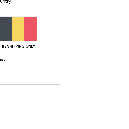
untry
Livr
BE SHIPPING ONLY
Note moyenne
IES
5.0
/5
basé sur
2 avis vérifiés
depuis janvier 2026
100% de nos clients recommandent ce produit
port qualité / prix
Taille
Matiè
4.0
4.0
Trop petit
Trop grand