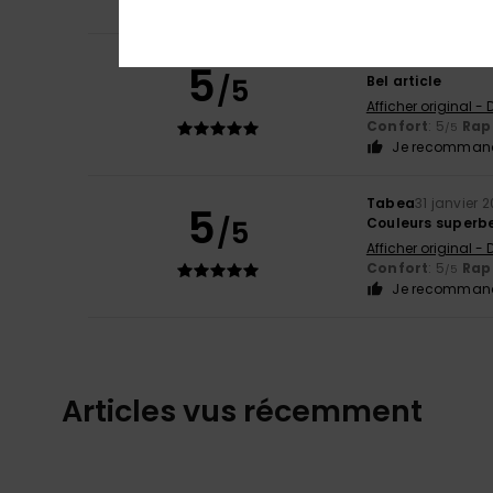
Gina
4 février 202
5
/5
Bel article
Afficher original -
Confort
: 5
Rapp
/5
Je recommand
Tabea
31 janvier 
5
/5
Couleurs superbe
Afficher original -
Confort
: 5
Rapp
/5
Je recommand
Articles vus récemment