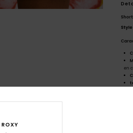
Deta
Short
Style
Carac
C
M
en c
C
t
S
E
pièc
Comp
 ROXY