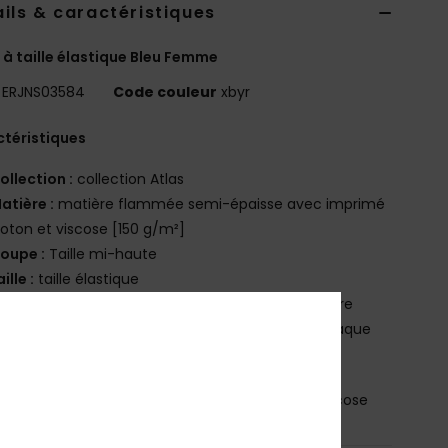
ils & caractéristiques
 à taille élastique Bleu Femme
ERJNS03584
Code couleur
xbyr
téristiques
ollection :
collection Atlas
atière :
matière flammée semi-épaisse avec imprimé
oton et viscose [150 g/m²]
oupe :
Taille mi-haute
aille :
taille élastique
ystème de fermeture :
pas de système fermeture
n raison de la technique d'impression utilisée, chaque
e est unique et peut donc différer de la photo
osition
[Matière principale] 60% coton, 40% viscose