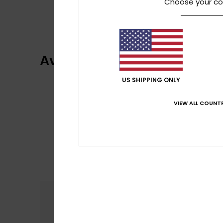
Choose your co
Avis clients
US SHIPPING ONLY
VIEW ALL COUNTR
Confort
Rap
5.0