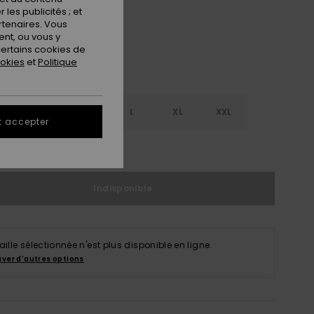
les publicités ; et
rtenaires. Vous
nt, ou vous y
ertains cookies de
ookies
et
Politique
S
S
M
L
XL
XXL
t accepter
ir le Guide des tailles
Indisponible
taille sélectionnée n'est plus disponible en ligne.
uver d'autres options