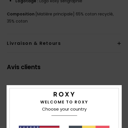
Logotage :
Logo Roxy sérigraphié
Composition
[Matière principale] 65% coton recyclé,
35% coton
Livraison & Retours
Avis clients
Note moyenne
3.0
WELCOME TO ROXY
/5
Choose your country
basé sur
2 avis vérifiés
depuis janvier 2026
50% de nos clients recommandent ce produit