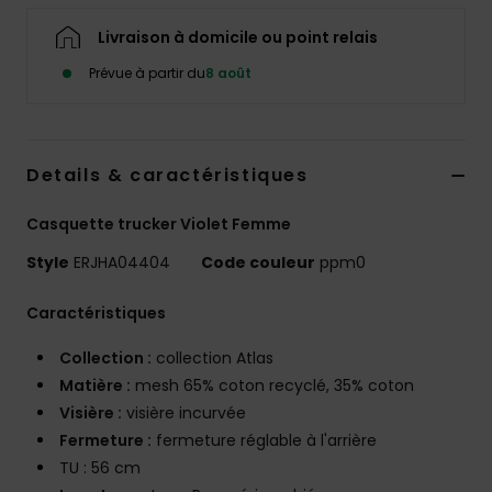
Accessoires
néoprène
Livraison à domicile ou point relais
Prévue à partir du
8 août
Vêtements
Accessoires
Details & caractéristiques
Casquette trucker Violet Femme
Chaussures
Style
ERJHA04404
Code couleur
ppm0
Fitness
Caractéristiques
Collection :
collection Atlas
Snow
Matière :
mesh 65% coton recyclé, 35% coton
Visière :
visière incurvée
Swim
Fermeture :
fermeture réglable à l'arrière
TU : 56 cm