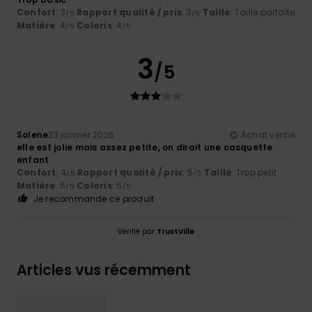
Confort
: 3
Rapport qualité / prix
: 3
Taille
: Taille parfaite
/5
/5
Matière
: 4
Coloris
: 4
/5
/5
3
/5
Solene
23 janvier 2026
Achat vérifié
elle est jolie mais assez petite, on dirait une casquette
enfant
Confort
: 4
Rapport qualité / prix
: 5
Taille
: Trop petit
/5
/5
Matière
: 5
Coloris
: 5
/5
/5
Je recommande ce produit
Vérifié par
TrustVille
Articles vus récemment