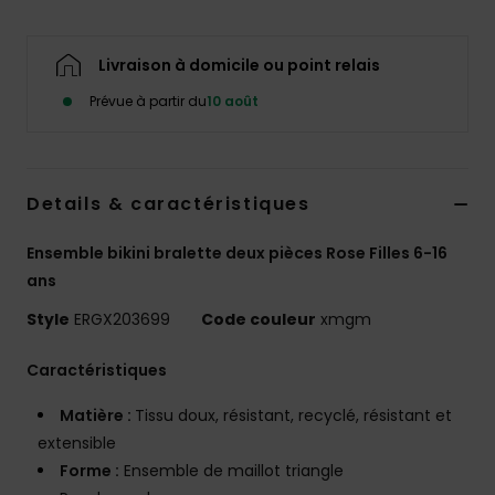
Accessoires
néoprène
Livraison à domicile ou point relais
Vêtements
Prévue à partir du
10 août
Accessoires
Details & caractéristiques
Chaussures
Ensemble bikini bralette deux pièces Rose Filles 6-16
ans
Fitness
Style
ERGX203699
Code couleur
xmgm
Snow
Caractéristiques
Matière :
Tissu doux, résistant, recyclé, résistant et
Swim
extensible
Forme :
Ensemble de maillot triangle