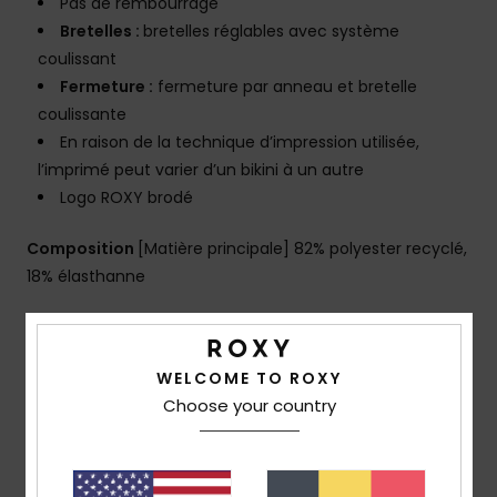
Pas de rembourrage
Bretelles :
bretelles réglables avec système
coulissant
Fermeture :
fermeture par anneau et bretelle
coulissante
En raison de la technique d’impression utilisée,
l’imprimé peut varier d’un bikini à un autre
Logo ROXY brodé
Composition
[Matière principale] 82% polyester recyclé,
18% élasthanne
Livraison & Retours
WELCOME TO ROXY
Choose your country
Avis clients