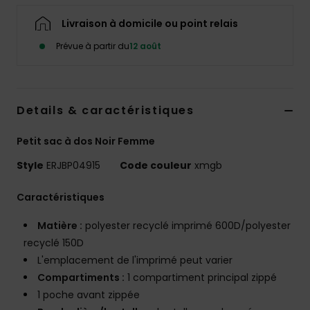
Accessoires
néoprène
Livraison à domicile ou point relais
Prévue à partir du
12 août
Vêtements
Accessoires
Details & caractéristiques
Petit sac à dos Noir Femme
Chaussures
Style
ERJBP04915
Code couleur
xmgb
Fitness
Caractéristiques
Matière :
polyester recyclé imprimé 600D/polyester
Snow
recyclé 150D
L'emplacement de l'imprimé peut varier
Swim
Compartiments :
1 compartiment principal zippé
1 poche avant zippée