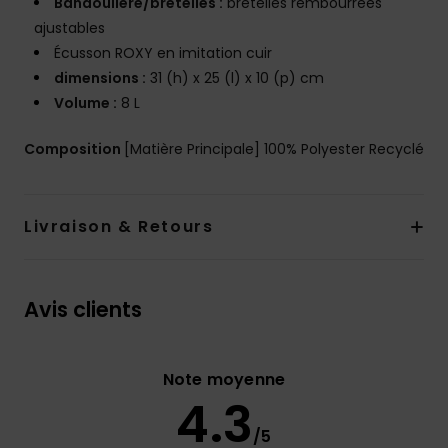
Bandoulière/bretelles :
bretelles rembourrées
ajustables
Écusson ROXY en imitation cuir
dimensions :
31 (h) x 25 (l) x 10 (p) cm
Volume :
8 L
Composition
[Matière Principale] 100% Polyester Recyclé
Livraison & Retours
Avis clients
Note moyenne
4.3
/5