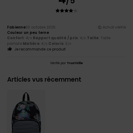
/5
Fabienne
30 octobre 2025
Achat vérifié
Couleur un peu terne
Confort
: 4
Rapport qualité / prix
: 4
Taille
: Taille
/5
/5
parfaite
Matière
: 4
Coloris
: 3
/5
/5
Je recommande ce produit
Vérifié par
TrustVille
Articles vus récemment