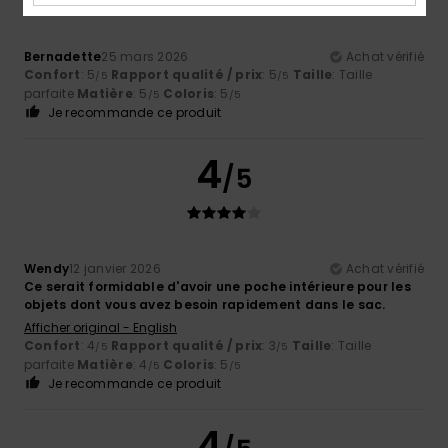
Bernadette
25 mars 2026
Achat vérifié
Confort
: 5
Rapport qualité / prix
: 5
Taille
: Taille
/5
/5
parfaite
Matière
: 5
Coloris
: 5
/5
/5
Je recommande ce produit
4
/5
Wendy
12 janvier 2026
Achat vérifié
Ce serait formidable d'avoir une poche intérieure pour les
objets dont vous avez besoin rapidement dans le sac.
Afficher original - English
Confort
: 4
Rapport qualité / prix
: 3
Taille
: Taille
/5
/5
parfaite
Matière
: 4
Coloris
: 5
/5
/5
Je recommande ce produit
4