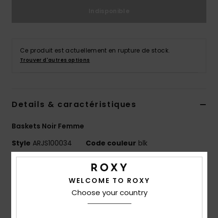
Accessoires
Indisponible
néoprène
Vêtements
Ce produit est actuellement en rupture de stock.
Trouver d'autres options
Accessoires
Chaussures
Details & caractéristiques
Baskets Noir Femme
Fitness
Style
ARJS100034
Code couleur
blk
Snow
Caractéristiques
WELCOME TO ROXY
Matière :
textile et suède
Swim
Choose your country
Polyester recyclé et traçable REPREVE™ fabriqué à
partir de bouteilles en plastique