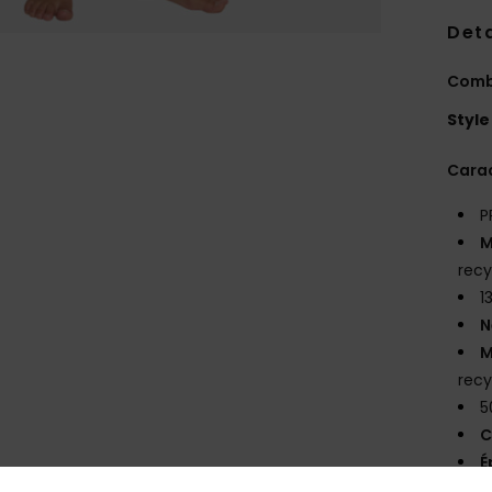
Deta
Combi
Style
Carac
P
M
recy
1
N
M
recy
5
C
É
S