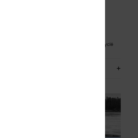
étail couture extérieure :
GBS
étail couture intérieure :
Points de frottement
orcés avec ruban adhésif Melco
étails à la colle Aqua Alpha - à base d'eau
osition
87% Polyester Recyclé, 13% Spandex Recyclé
aison & Retours