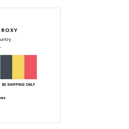
D
D
renf
D
 ROXY
untry
Comp
Livr
BE SHIPPING ONLY
IES