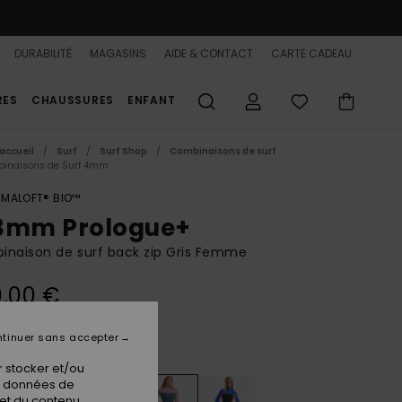
DURABILITÉ
MAGASINS
AIDE & CONTACT
CARTE CADEAU
RES
CHAUSSURES
ENFANT
accueil
Surf
Surf Shop
Combinaisons de surf
inaisons de Surf 4mm
IMALOFT® BIO™
3mm Prologue+
naison de surf back zip Gris Femme
,00 €
tinuer sans accepter
Ash
ur
 stocker et/ou
os données de
 et du contenu