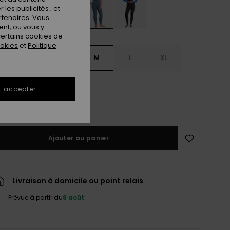
les publicités ; et
rtenaires. Vous
nt, ou vous y
ertains cookies de
ookies
et
Politique
S
XS
S
M
L
XL
L
t accepter
ir le Guide des tailles
Ajouter au panier
Livraison à domicile ou point relais
Prévue à partir du
8 août