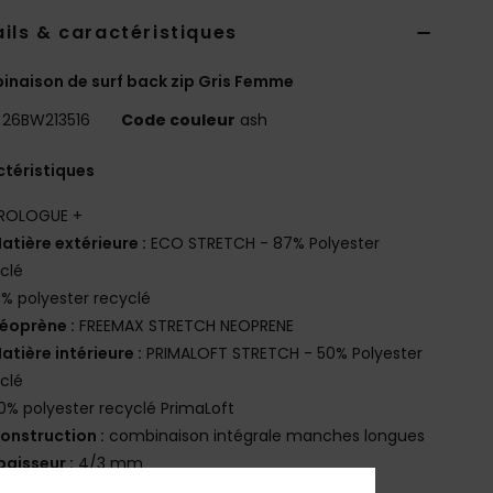
ils & caractéristiques
naison de surf back zip Gris Femme
26BW213516
Code couleur
ash
téristiques
ROLOGUE +
atière extérieure :
ECO STRETCH - 87% Polyester
clé
3% polyester recyclé
éoprène :
FREEMAX STRETCH NEOPRENE
atière intérieure :
PRIMALOFT STRETCH - 50% Polyester
clé
0% polyester recyclé PrimaLoft
onstruction :
combinaison intégrale manches longues
paisseur :
4/3 mm
ystème d'ouverture :
ouverture Back Zip