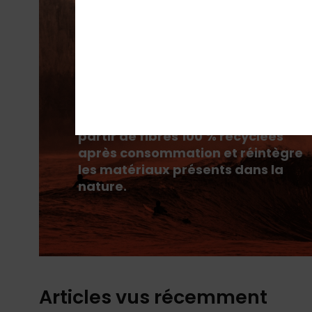
PrimaLoft® est composé de fibres
ultrafines qui retiennent
efficacement la chaleur pour vous
maintenir au chaud. Il est fabriqué
partir de fibres 100 % recyclées
après consommation et réintègre
les matériaux présents dans la
nature.
Articles vus récemment