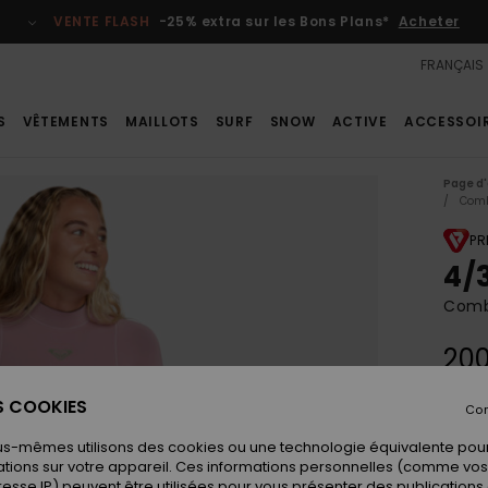
VENTE FLASH
-25% extra sur les Bons Plans*
Acheter
FRANÇAIS
S
VÊTEMENTS
MAILLOTS
SURF
SNOW
ACTIVE
ACCESSOI
Page d'
Comb
PR
4/
Combi
200
ES COOKIES
Con
Coule
us-mêmes utilisons des cookies ou une technologie équivalente pour
tions sur votre appareil. Ces informations personnelles (comme v
resse IP) peuvent être utilisées pour vous présenter des publications