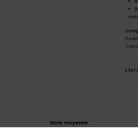
S
S
avec
Comp
Doubl
Caou
Livr
Note moyenne
4.5