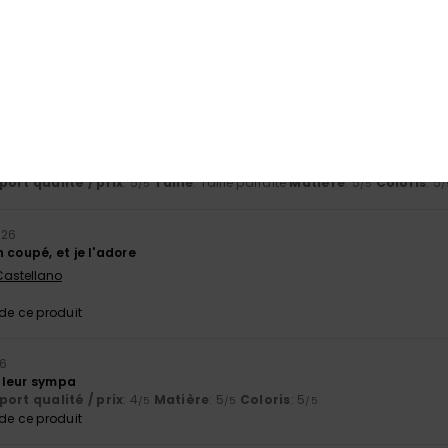
gante
ort qualité / prix
: 5
Taille
: Taille parfaite
Matière
: 5
Coloris
: 5
/5
/5
/
e ce produit
 idéal
 Castellano
ort qualité / prix
: 5
Taille
: Taille parfaite
Matière
: 5
Coloris
: 5
/5
/5
/
026
 coupé, et je l'adore
 Castellano
e ce produit
26
uleur sympa
ort qualité / prix
: 4
Matière
: 5
Coloris
: 5
/5
/5
/5
e ce produit