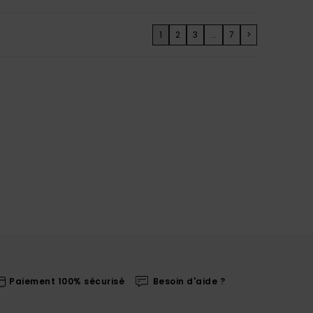
1
2
3
...
7
>
Paiement 100% sécurisé
Besoin d'aide ?