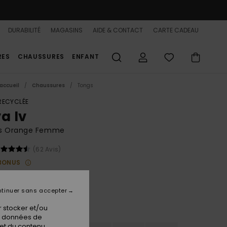
DURABILITÉ
MAGASINS
AIDE & CONTACT
CARTE CADEAU
RES
CHAUSSURES
ENFANT
accueil
Chaussures
Tongs
 RECYCLÉE
a Iv
s Orange Femme
(62 Avis)
BONUS
00 €
tinuer sans accepter
 stocker et/ou
Novelle Peach
ur
os données de
 et du contenu