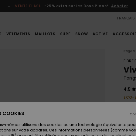
VENTE FLASH
-25% extra sur les Bons Plans*
Acheter
FRANÇAIS
S
VÊTEMENTS
MAILLOTS
SURF
SNOW
ACTIVE
ACCESSOI
Page d'
FIBRE
Viv
Tong
4.5
ECO-
17,
ES COOKIES
Con
us-mêmes utilisons des cookies ou une technologie équivalente pour
Coule
tions sur votre appareil. Ces informations personnelles (comme v
resse IP) peuvent être utilisées pour vous présenter des publications