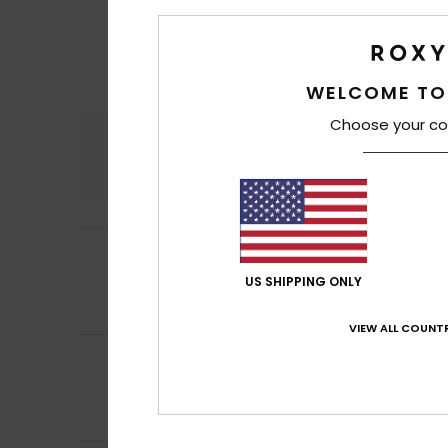
WELCOME TO
Choose your co
Confort
Rap
4.5
5
Frederique
10 juil
/5
Agréable, matièr
US SHIPPING ONLY
Confort
: 5
Rapp
/5
Je recommand
VIEW ALL COUNTR
5
Frederic
8 juillet 
/5
Conforme à ce qu
Confort
: 5
Rapp
/5
Je recommand