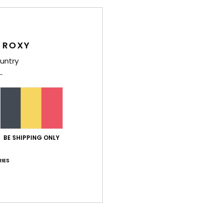
/5
basé sur
62 avis vérifiés
depuis septembre 2025
65% de nos clients recommandent ce produit
 ROXY
untry
port qualité / prix
Taille
Matiè
4.6
4.6
Trop petit
Trop grand
let 2026
e souple et la couleur pétante
BE SHIPPING ONLY
ort qualité / prix
: 5
Taille
: Taille parfaite
Matière
: 5
Coloris
: 5
/5
/5
/
e ce produit
IES
2026
e je cherchais
ort qualité / prix
: 5
Taille
: Taille parfaite
Matière
: 5
Coloris
: 5
/5
/5
/
e ce produit