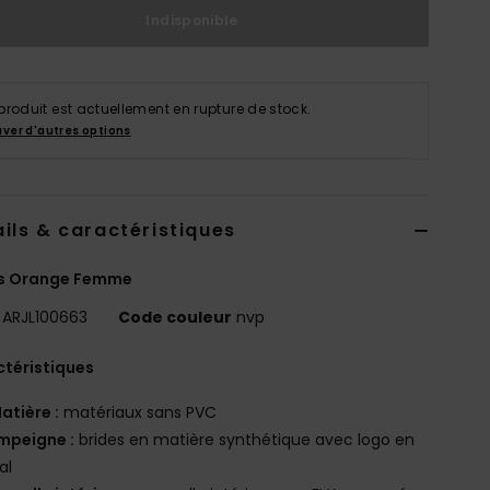
Indisponible
produit est actuellement en rupture de stock.
uver d'autres options
ils & caractéristiques
s Orange Femme
ARJL100663
Code couleur
nvp
téristiques
atière :
matériaux sans PVC
mpeigne :
brides en matière synthétique avec logo en
al