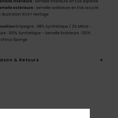
emelle intérieure :
semelle intérieure en EVA expansé
emelle extérieure :
semelle extérieure en EVA recyclé
 illustration ROXY Heritage
osition
Empeigne : 98% Synthétique / 2% Métal -
ure : 100% Synthétique - Semelle Extérieure : 100%
tchouc Éponge
aison & Retours