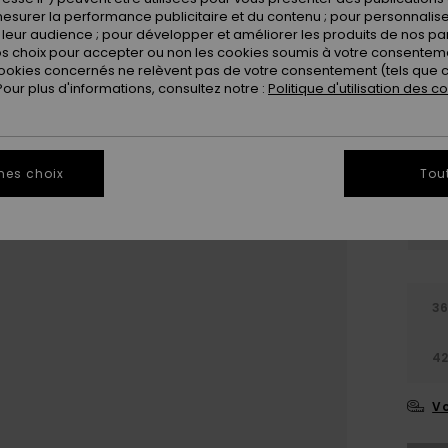
esurer la performance publicitaire et du contenu ; pour personnaliser 
leur audience ; pour développer et améliorer les produits de nos pa
 choix pour accepter ou non les cookies soumis à votre consenteme
ookies concernés ne relèvent pas de votre consentement (tels que c
ur plus d'informations, consultez notre :
Politique d'utilisation des c
mes choix
Tou
3
4
Vo