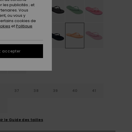
les publicités ; et
rtenaires. Vous
nt, ou vous y
ertains cookies de
ookies
et
Politique
t accepter
6
37
38
39
40
41
2
ir le Guide des tailles