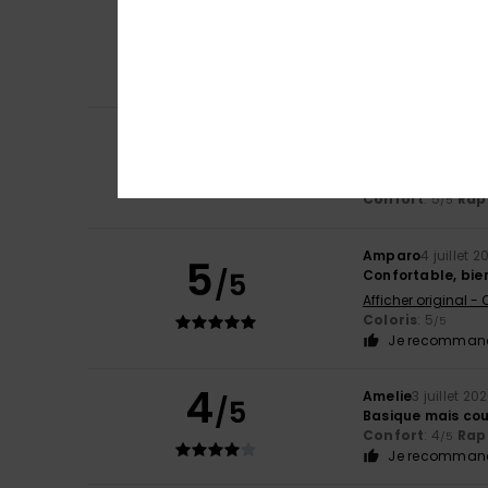
5
Carol
7 juillet 2026
/5
Tong fine et élé
Confort
: 5
Rapp
/5
Je recommand
5
Borja
6 juillet 2026
/5
C'était le cadeau
Afficher original -
Confort
: 5
Rapp
/5
Amparo
4 juillet 2
5
/5
Confortable, bien
Afficher original -
Coloris
: 5
/5
Je recommand
4
Amelie
3 juillet 20
/5
Basique mais co
Confort
: 4
Rapp
/5
Je recommand