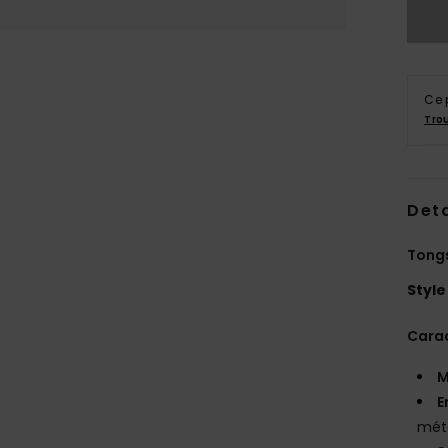
Ce 
Tro
Deta
Tong
Style
Carac
M
E
mét