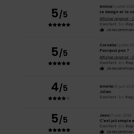
Amina
3 juillet 202
5
/5
Le design et la 
Afficher original -
Confort
: 5
Rapp
/5
Je recommand
Cornelia
1 juillet 
5
/5
Pourquoi pas ?
Afficher original -
Confort
: 4
Rapp
/5
Je recommand
4
/5
Amelie
29 juin 202
Jolies
Confort
: 3
Rapp
/5
5
Jean
27 juin 2026
/5
C'est joli simple 
Confort
: 4
Rapp
/5
Je recommand