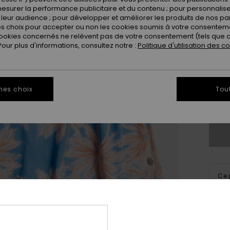
esurer la performance publicitaire et du contenu ; pour personnaliser 
leur audience ; pour développer et améliorer les produits de nos pa
 choix pour accepter ou non les cookies soumis à votre consenteme
ookies concernés ne relèvent pas de votre consentement (tels que c
ur plus d'informations, consultez notre :
Politique d'utilisation des c
4
16/x
mes choix
Tou
Vo
Ce 
Tro