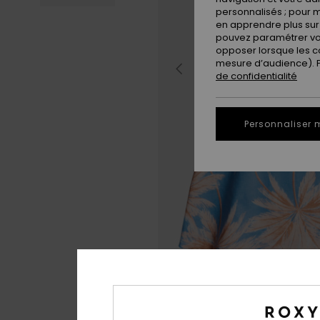
personnalisés ; pour m
en apprendre plus sur 
pouvez paramétrer vos
opposer lorsque les c
mesure d’audience). Po
de confidentialité
Personnaliser 