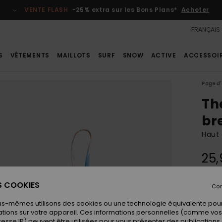
VENTE FLASH
-25% extra sur les Bons Plans*
Acheter
FRANÇAIS
S
VÊTEMENTS
MAILLOTS
SURF
SNOW
ACTIVE
ACCESSOI
Page d'
Th
bre
Haut 
25,
ES COOKIES
Con
Coule
us-mêmes utilisons des cookies ou une technologie équivalente pour
tions sur votre appareil. Ces informations personnelles (comme v
resse IP) peuvent être utilisées pour vous présenter des publications