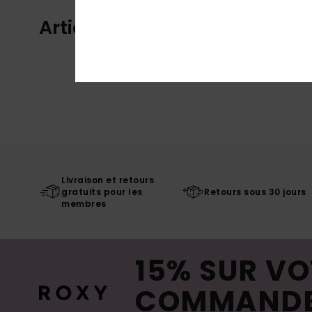
Articles vus récemment
Livraison et retours
gratuits pour les
Retours sous 30 jours
membres
15% SUR VO
COMMAND