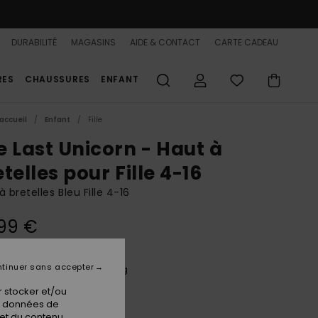
DURABILITÉ
MAGASINS
AIDE & CONTACT
CARTE CADEAU
RES
CHAUSSURES
ENFANT
accueil
Enfant
Fille
e Last Unicorn - Haut à
telles pour Fille 4-16
à bretelles Bleu Fille 4-16
99 €
tinuer sans accepter
Azure Blue Palm Island Rg
ur
 stocker et/ou
os données de
 et du contenu