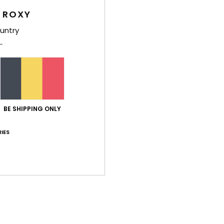
Deta
 ROXY
Haut 
untry
Style
Carac
M
C
BE SHIPPING ONLY
C
B
IES
L
Comp
Livr