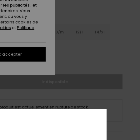
les publicités ; et
rtenaires. Vous
nt, ou vous y
ertains cookies de
ookies
et
Politique
6
8/s
10/m
12/l
14/xl
xl
t accepter
ir le Guide des tailles
Indisponible
produit est actuellement en rupture de stock.
uver d'autres options