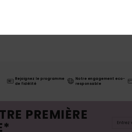
Rejoignez le programme
Notre engagement eco-
de fidélité
responsable
TRE PREMIÈRE
E*