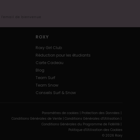
s l'email de bienvenue
ROXY
Roxy Girl Club
Réduction pour les étudiants
Carte Cadeau
Blog
Team Surf
Team Snow
Conseils Surf & Snow
Paramètres de cookies |
Protection des Données |
Conditions Générales de Vente |
Conditions Générales d'Utilisation |
Conditions Générales du Programme de Fidélité |
Politique d'Utilisation des Cookies
© 2026 Roxy