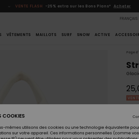
VENTE FLASH
-25% extra sur les Bons Plans*
Acheter
FRANÇAIS
S
VÊTEMENTS
MAILLOTS
SURF
SNOW
ACTIVE
ACCESSOI
Page d'
St
Glac
25,
VENTE
Coule
ES COOKIES
Con
us-mêmes utilisons des cookies ou une technologie équivalente pour
tions sur votre appareil. Ces informations personnelles (comme v
resse IP) peuvent être utilisées pour vous présenter des publications