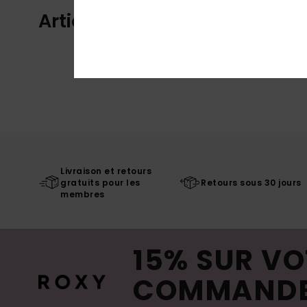
Articles vus récemment
Livraison et retours
gratuits pour les
Retours sous 30 jours
membres
15% SUR VO
COMMAND