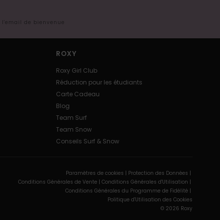
s l'email de bienvenue
ROXY
Roxy Girl Club
Réduction pour les étudiants
Carte Cadeau
Blog
Team Surf
Team Snow
Conseils Surf & Snow
Paramètres de cookies |
Protection des Données |
Conditions Générales de Vente |
Conditions Générales d'Utilisation |
Conditions Générales du Programme de Fidélité |
Politique d'Utilisation des Cookies
© 2026 Roxy