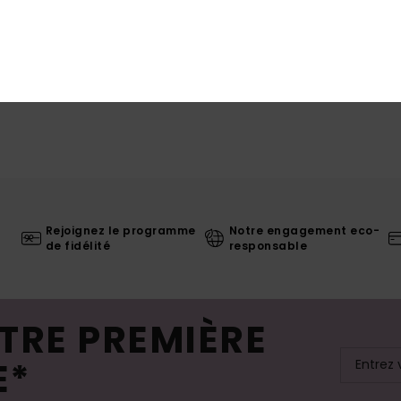
Rejoignez le programme
Notre engagement eco-
de fidélité
responsable
TRE PREMIÈRE
E*