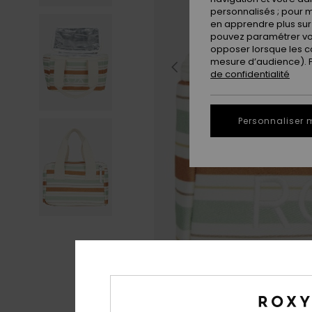
personnalisés ; pour m
en apprendre plus sur 
pouvez paramétrer vos
opposer lorsque les c
mesure d’audience). Po
de confidentialité
Personnaliser 