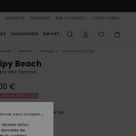
DURABILITÉ
MAGASINS
AIDE & CONTACT
CARTE CADEAU
RES
CHAUSSURES
ENFANT
accueil
Maillots
La Plage
Accessoires de plage
ripy Beach
ière Vert Femme
00 €
 FLASH 25% EXTRA
Laurel Green Carver Stripe Swi
ur
tinuer sans accepter
 stocker et/ou
os données de
 et du contenu