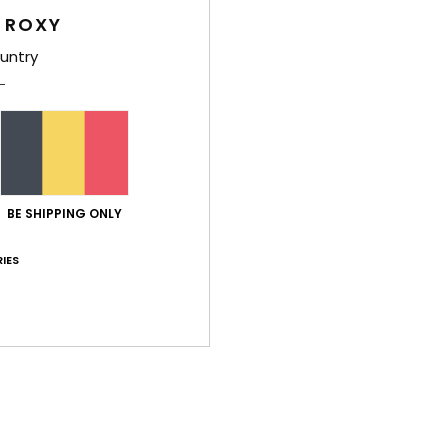
Style
 ROXY
Carac
untry
M
L
C
isot
B
P
BE SHIPPING ONLY
T
IES
(P)
Comp
Livr