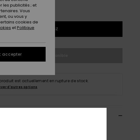
les publicités ; et
rtenaires. Vous
nt, ou vous y
ertains cookies de
ookies
et
Politique
1SZ
t accepter
Indisponible
produit est actuellement en rupture de stock.
uver d'autres options
ils & caractéristiques
ère Vert Femme