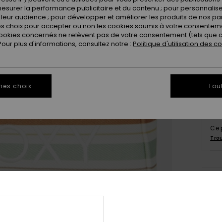
esurer la performance publicitaire et du contenu ; pour personnaliser 
leur audience ; pour développer et améliorer les produits de nos pa
 choix pour accepter ou non les cookies soumis à votre consenteme
ookies concernés ne relèvent pas de votre consentement (tels que c
ur plus d'informations, consultez notre :
Politique d'utilisation des c
mes choix
Tou
Ce 
Tro
Deta
Glaci