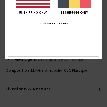
Poignée intérieure en silicone
Traitement :
Verres anti-distorsion et anti-éclat,
US SHIPPING ONLY
BE SHIPPING ONLY
avec traitement anti-buée et anti-rayures
Aérations : Maille filtrante classique
VIEW ALL COUNTRIES
Protection anti UV :
Protection anti-UV 100% - Filtre
écran catégorie 3
Packaging :
pochette de protection en microfibre
Garantie :
2 ans
Norme :
certifié EN 18527-1: 2022
Télécharger la
Déclaration De Conformité
Composition
[Matière principale] 100% Plastique
Livraison & Retours