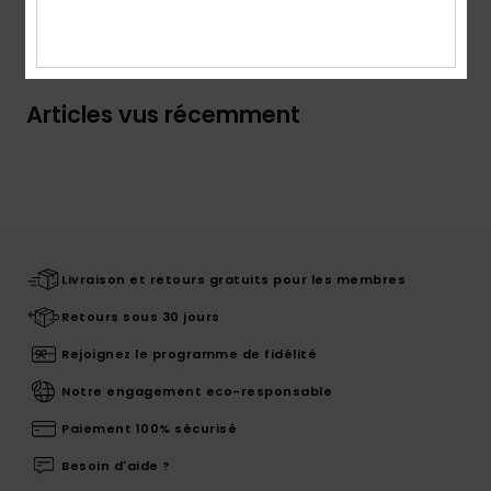
Livraison & Retours
Articles vus récemment
Livraison et retours gratuits pour les membres
Retours sous 30 jours
Rejoignez le programme de fidélité
Notre engagement eco-responsable
Paiement 100% sécurisé
Besoin d'aide ?