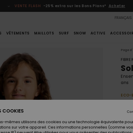
VENTE FLASH
-25% extra sur les Bons Plans*
Acheter
FRANÇAIS
S
VÊTEMENTS
MAILLOTS
SURF
SNOW
ACTIVE
ACCESSOI
Page d'
FIBRE
Sol
Ensem
ans
ECO-
30,
ES COOKIES
Con
us-mêmes utilisons des cookies ou une technologie équivalente pour
Coule
tions sur votre appareil. Ces informations personnelles (comme v
resse IP) peuvent être utilisées pour vous présenter des publications