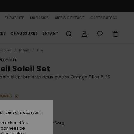
DURABILITÉ
MAGASINS
AIDE & CONTACT
CARTE CADEAU
RES
CHAUSSURES
ENFANT
accueil
Enfant
Fille
 RECYCLÉE
eil Soleil Set
ble bikini bralette deux pièces Orange Filles 6-16
BONUS
00 €
tinuer sans accepter
 stocker et/ou
Plumeria Wildside Paisley Swrg
ur
os données de
 et du contenu