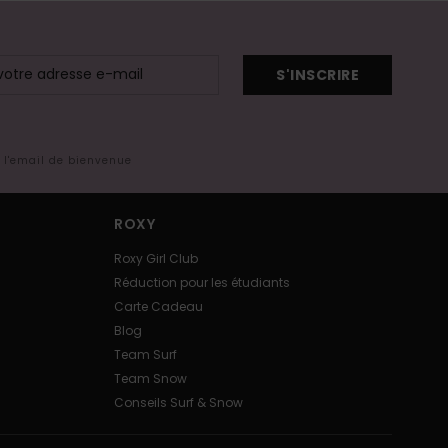
S'INSCRIRE
s l'email de bienvenue
ROXY
Roxy Girl Club
Réduction pour les étudiants
Carte Cadeau
Blog
Team Surf
Team Snow
Conseils Surf & Snow