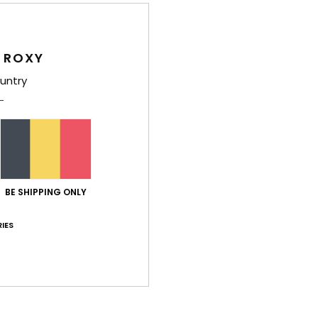
Ensem
Style
 ROXY
Carac
untry
M
exte
C
P
B
BE SHIPPING ONLY
F
E
IES
pièc
S
Comp
élast