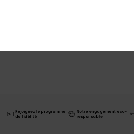
Livr
Rejoignez le programme
Notre engagement eco-
de fidélité
responsable