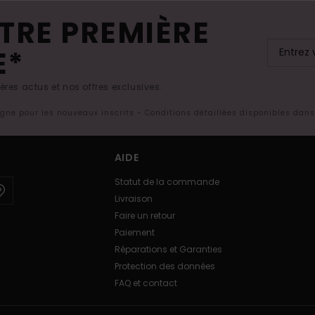
TRE PREMIÈRE
E*
res actus et nos offres exclusives.
ligne pour les nouveaux inscrits - Conditions détaillées disponibles dan
AIDE
Statut de la commande
Livraison
Faire un retour
Paiement
Réparations et Garanties
Protection des données
FAQ et contact