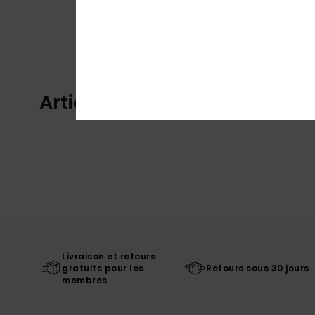
Articles vus récemment
Livraison et retours
gratuits pour les
Retours sous 30 jours
membres