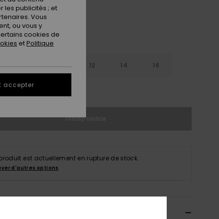
les publicités ; et
rtenaires. Vous
nt, ou vous y
ertains cookies de
ookies
et
Politique
8
10
12
14
16
t accepter
ir le Guide des tailles
Indisponible
produit est actuellement en rupture de stock.
uver d'autres options
ils & caractéristiques