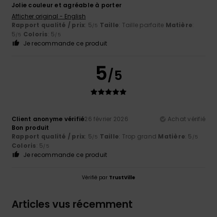
Jolie couleur et agréable à porter
Afficher original - English
Rapport qualité / prix
: 5
Taille
: Taille parfaite
Matière
:
/5
5
Coloris
: 5
/5
/5
Je recommande ce produit
5
/5
Client anonyme vérifié
26 février 2026
Achat vérifié
Bon produit
Rapport qualité / prix
: 5
Taille
: Trop grand
Matière
: 5
/5
/5
Coloris
: 5
/5
Je recommande ce produit
Vérifié par
TrustVille
Articles vus récemment