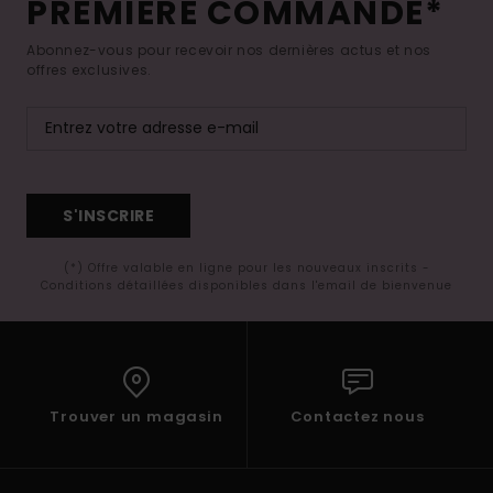
PREMIÈRE COMMANDE*
Abonnez-vous pour recevoir nos dernières actus et nos
offres exclusives.
S'INSCRIRE
(*) Offre valable en ligne pour les nouveaux inscrits -
Conditions détaillées disponibles dans l'email de bienvenue
Trouver un magasin
Contactez nous