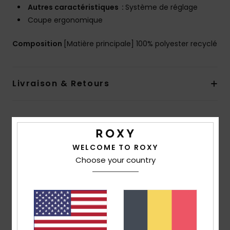
Autres caractéristiques :
Système de réglage
Coupe ergonomique
Composition
[Matière principale] 100% polyester recyclé
Livraison & Retours
Avis clients
WELCOME TO ROXY
Choose your country
Note moyenne
5.0
/5
basé sur
2 avis vérifiés
depuis février 2026