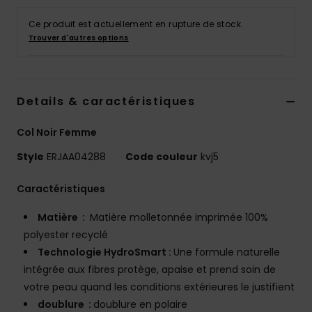
Accessoires
néoprène
Ce produit est actuellement en rupture de stock.
Trouver d'autres options
Vêtements
Details & caractéristiques
Accessoires
Col Noir Femme
Chaussures
Style
ERJAA04288
Code couleur
kvj5
Fitness
Caractéristiques
Matière :
Matière molletonnée imprimée 100%
Snow
polyester recyclé
Technologie HydroSmart :
Une formule naturelle
intégrée aux fibres protège, apaise et prend soin de
Swim
votre peau quand les conditions extérieures le justifient
doublure :
doublure en polaire