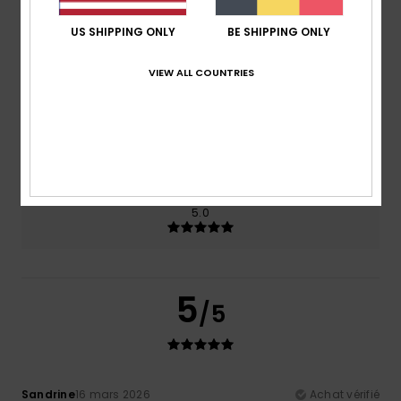
100% de nos clients recommandent ce produit
US SHIPPING ONLY
BE SHIPPING ONLY
Confort
Rapport qualité / prix
NaN
5.0
VIEW ALL COUNTRIES
Taille
Matière
5.0
Trop petit
Trop grand
Coloris
5.0
5
/5
Sandrine
16 mars 2026
Achat vérifié