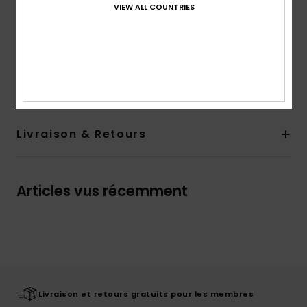
VIEW ALL COUNTRIES
Logotage :
Imprimé ROXY en caoutchouc sur le
devant
Télécharger la
Déclaration De Conformité
Composition
82% Polyester recyclé, 18% Élasthanne
Livraison & Retours
Articles vus récemment
Livraison et retours gratuits pour les membres