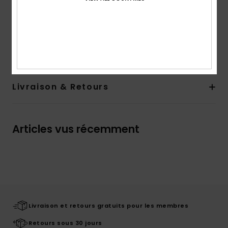
Large ceinture élastique pour plus de maintien
Composition
[Matière principale] 78% Polyamide reyclé,
22% Élasthanne
Livraison & Retours
Articles vus récemment
Livraison et retours gratuits pour les membres
Retours sous 30 jours