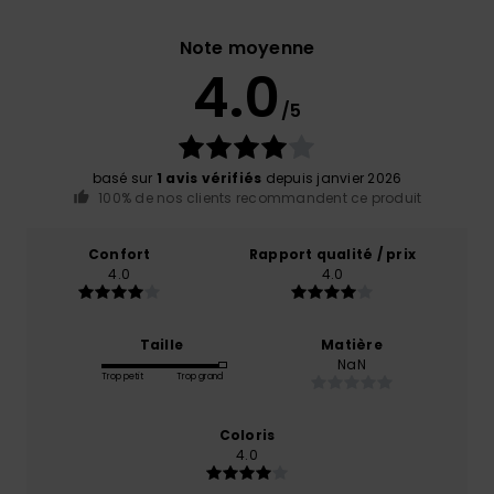
Note moyenne
4.0
/5
basé sur
1 avis vérifiés
depuis janvier 2026
100% de nos clients recommandent ce produit
Confort
Rapport qualité / prix
4.0
4.0
Taille
Matière
NaN
Trop petit
Trop grand
Coloris
4.0