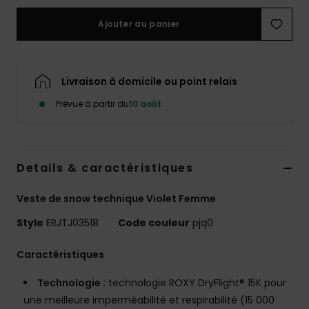
Accessoires
néoprène
Ajouter au panier
Vêtements
Livraison à domicile ou point relais
Accessoires
Prévue à partir du
10 août
Chaussures
Details & caractéristiques
Fitness
Veste de snow technique Violet Femme
Style
ERJTJ03518
Code couleur
pjq0
Snow
Caractéristiques
Swim
Technologie :
technologie ROXY DryFlight® 15K pour
une meilleure imperméabilité et respirabilité (15 000