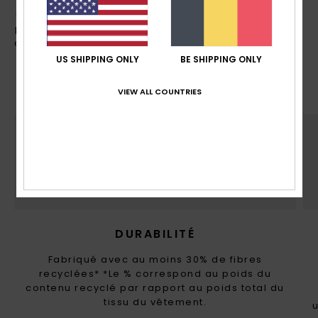
La montagne fait partie de qui nous sommes. C’est
pourquoi ROXY privilégie des matériaux recyclés et
d’origine naturelle, et valorise des initiatives moins
toxiques et plus économes en eau et en énergie à
US SHIPPING ONLY
BE SHIPPING ONLY
chaque étape de conception de nos produits.
VIEW ALL COUNTRIES
DURABILITÉ
Fabriqué avec au moins 30% de fibres
recyclées* *Le % correspond au poids du
contenu recyclé par rapport au poids total du
tissu du vêtement.