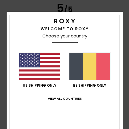
5
/5
WELCOME TO ROXY
Choose your country
Frederic
8. juli 2026
Geverifieerde aankoop
Just what I was looking for
Comfort
: 5
Prijs-kwaliteitverhouding
: 5
Maat
: Perfecte
/5
/5
maat
Materiaal
: 5
Kleur
: 5
/5
/5
Ik raad dit product aan
5
/5
US SHIPPING ONLY
BE SHIPPING ONLY
VIEW ALL COUNTRIES
Carol
7. juli 2026
Geverifieerde aankoop
A slim and elegant flip-flop
Comfort
: 5
Prijs-kwaliteitverhouding
: 5
Maat
: Perfecte
/5
/5
maat
Materiaal
: 5
Kleur
: 5
/5
/5
Ik raad dit product aan