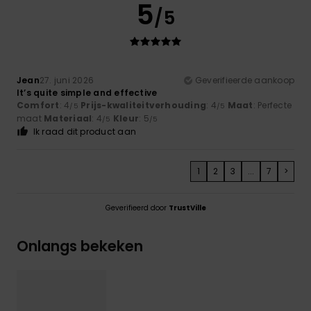
5
/5
Jean
27. juni 2026
Geverifieerde aankoop
It’s quite simple and effective
Comfort
: 4
Prijs-kwaliteitverhouding
: 4
Maat
: Perfecte
/5
/5
maat
Materiaal
: 4
Kleur
: 5
/5
/5
Ik raad dit product aan
1
2
3
...
7
>
Geverifieerd door
TrustVille
Onlangs bekeken