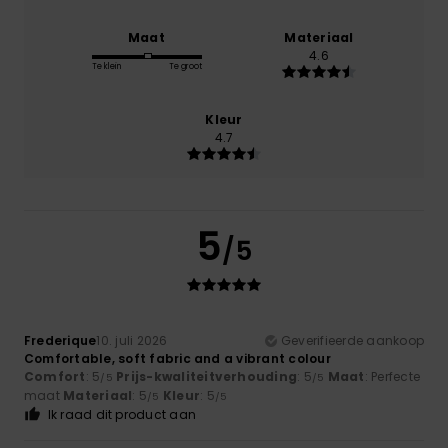
Maat
Materiaal
4.6
Te klein
Te groot
Kleur
4.7
5
/5
Frederique
10. juli 2026
Geverifieerde aankoop
Comfortable, soft fabric and a vibrant colour
Comfort
: 5
Prijs-kwaliteitverhouding
: 5
Maat
: Perfecte
/5
/5
maat
Materiaal
: 5
Kleur
: 5
/5
/5
Ik raad dit product aan