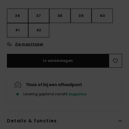
Kleding
36
37
38
39
40
Accessoi
41
42
Schoene
Zie maattabel
Fitness
In winkelwagen
Snow
Thuis of bij een afhaalpunt
Levering gepland vanaf
8 augustus
Details & functies