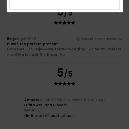
5
/5
Borja
6. juli 2026
Geverifieerde aankoop
It was the perfect present
Comfort
: 5
Prijs-kwaliteitverhouding
: 5
Maat
: Perfecte
/5
/5
maat
Materiaal
: 5
Kleur
: 5
/5
/5
5
/5
Amparo
4. juli 2026
Geverifieerde aankoop
It fits well and I love it
Kleur
: 5
/5
Ik raad dit product aan