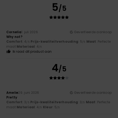
5
/5
Cornelia
1. juli 2026
Geverifieerde aankoop
Why not?
Comfort
: 4
Prijs-kwaliteitverhouding
: 5
Maat
: Perfecte
/5
/5
maat
Materiaal
: 4
/5
Ik raad dit product aan
4
/5
Amelie
29. juni 2026
Geverifieerde aankoop
Pretty
Comfort
: 3
Prijs-kwaliteitverhouding
: 3
Maat
: Perfecte
/5
/5
maat
Materiaal
: 4
Kleur
: 5
/5
/5