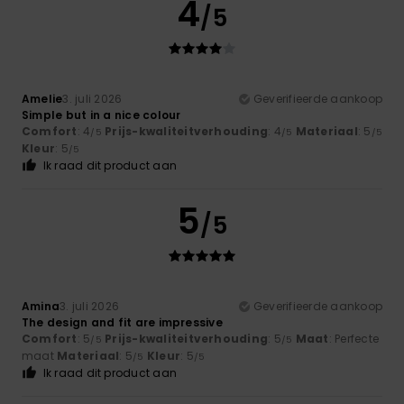
4
/5
Amelie
3. juli 2026
Geverifieerde aankoop
Simple but in a nice colour
Comfort
: 4
Prijs-kwaliteitverhouding
: 4
Materiaal
: 5
/5
/5
/5
Kleur
: 5
/5
Ik raad dit product aan
5
/5
Amina
3. juli 2026
Geverifieerde aankoop
The design and fit are impressive
Comfort
: 5
Prijs-kwaliteitverhouding
: 5
Maat
: Perfecte
/5
/5
maat
Materiaal
: 5
Kleur
: 5
/5
/5
Ik raad dit product aan