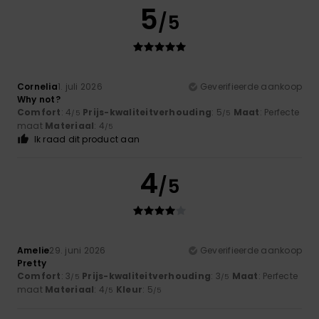
5
/5
Cornelia
1. juli 2026
Geverifieerde aankoop
Why not?
Comfort
: 4
Prijs-kwaliteitverhouding
: 5
Maat
: Perfecte
/5
/5
maat
Materiaal
: 4
/5
Ik raad dit product aan
4
/5
Amelie
29. juni 2026
Geverifieerde aankoop
Pretty
Comfort
: 3
Prijs-kwaliteitverhouding
: 3
Maat
: Perfecte
/5
/5
maat
Materiaal
: 4
Kleur
: 5
/5
/5