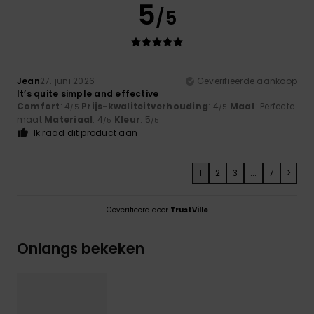
5
/5
Jean
27. juni 2026
Geverifieerde aankoop
It’s quite simple and effective
Comfort
: 4
Prijs-kwaliteitverhouding
: 4
Maat
: Perfecte
/5
/5
maat
Materiaal
: 4
Kleur
: 5
/5
/5
Ik raad dit product aan
1
2
3
...
7
>
Geverifieerd door
TrustVille
Onlangs bekeken