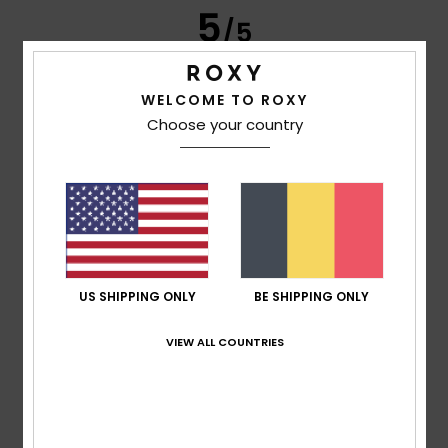
5
/5
WELCOME TO ROXY
Choose your country
Frederic
8. juli 2026
Geverifieerde aankoop
Just what I was looking for
Comfort
: 5
Prijs-kwaliteitverhouding
: 5
Maat
: Perfecte
/5
/5
maat
Materiaal
: 5
Kleur
: 5
/5
/5
Ik raad dit product aan
5
/5
US SHIPPING ONLY
BE SHIPPING ONLY
VIEW ALL COUNTRIES
Carol
7. juli 2026
Geverifieerde aankoop
A slim and elegant flip-flop
Comfort
: 5
Prijs-kwaliteitverhouding
: 5
Maat
: Perfecte
/5
/5
maat
Materiaal
: 5
Kleur
: 5
/5
/5
Ik raad dit product aan