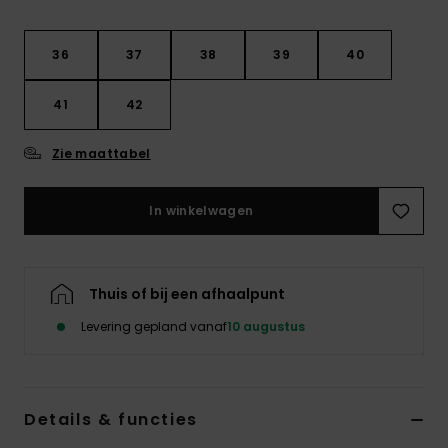
Kleding
36
37
38
39
40
Accessoi
41
42
Schoene
Zie maattabel
Fitness
In winkelwagen
Snow
Thuis of bij een afhaalpunt
Levering gepland vanaf
10 augustus
Details & functies