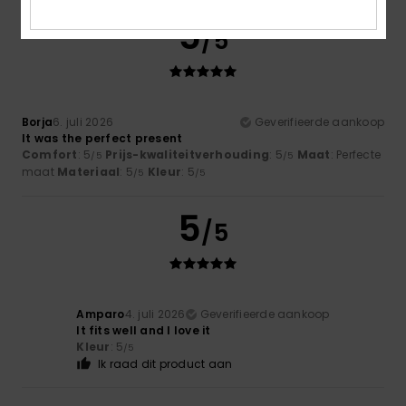
5
/5
Borja
6. juli 2026
Geverifieerde aankoop
It was the perfect present
Comfort
: 5
Prijs-kwaliteitverhouding
: 5
Maat
: Perfecte
/5
/5
maat
Materiaal
: 5
Kleur
: 5
/5
/5
5
/5
Amparo
4. juli 2026
Geverifieerde aankoop
It fits well and I love it
Kleur
: 5
/5
Ik raad dit product aan