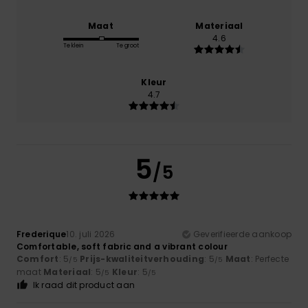
Maat
Materiaal
4.6
Te klein
Te groot
Kleur
4.7
5
/5
Frederique
10. juli 2026
Geverifieerde aankoop
Comfortable, soft fabric and a vibrant colour
Comfort
: 5
Prijs-kwaliteitverhouding
: 5
Maat
: Perfecte
/5
/5
maat
Materiaal
: 5
Kleur
: 5
/5
/5
Ik raad dit product aan