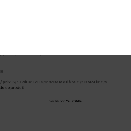
port qualité / prix
Taille
Matiè
4.5
4.5
Trop petit
Trop grand
26
/ prix
: 4
Matière
: 4
Coloris
: 4
/5
/5
/5
26
/ prix
: 5
Taille
: Taille parfaite
Matière
: 5
Coloris
: 5
/5
/5
/5
e ce produit
Vérifié par
TrustVille