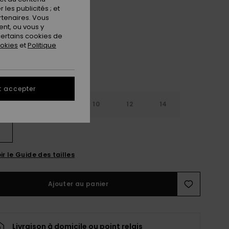
les publicités ; et
Oil Green
ur
rtenaires. Vous
nt, ou vous y
ertains cookies de
ookies
et
Politique
t accepter
6
8
10
12
14
ir le Guide des tailles
Ajouter au panier
Livraison à domicile ou point relais