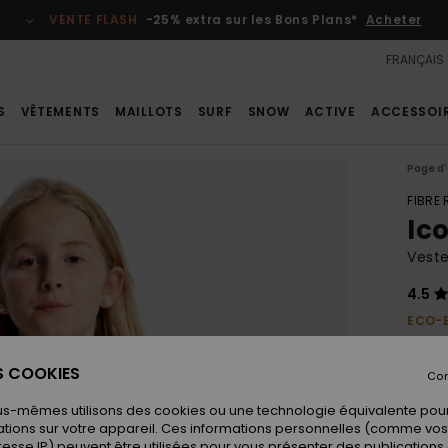
VENTE FLASH
-25% extra sur les Bons Plans*
Acheter
FRANÇAIS
S
VÊTEMENTS
MAILLOTS
SURF
SNOW
ACTIVE
ACCESSOI
Page d'
FIBRE
Ic
Veste
4.5
ECO-
40,00
21,
ES COOKIES
Con
BONS 
us-mêmes utilisons des cookies ou une technologie équivalente pour
VENTE
tions sur votre appareil. Ces informations personnelles (comme v
resse IP) peuvent être utilisées pour vous présenter des publications