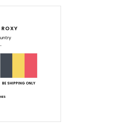
Comp
 ROXY
Livr
untry
Note moyenne
BE SHIPPING ONLY
4.5
IES
/5
basé sur
2 avis vérifiés
depuis avril 2026
50% de nos clients recommandent ce produit