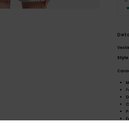
Deta
Veste
Style
Carac
M
P
D
C
P
F
B