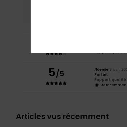
Confort
Rap
NaN
4
/5
Sophie
21 avril 20
Parfait
Rapport qualité 
5
Noemie
19 avril 20
/5
Parfait
Rapport qualité 
Je recommand
Articles vus récemment