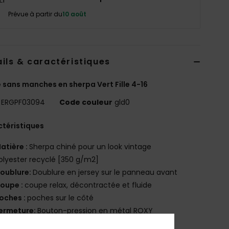
Prévue à partir du
10 août
ils & caractéristiques
 sans manches en sherpa Vert Fille 4-16
ERGPF03094
Code couleur
gld0
téristiques
atière :
Sherpa chiné pour un look vintage
olyester recyclé [350 g/m2]
oublure:
Doublure en jersey sur le panneau avant
oupe :
coupe relax, décontractée et fluide
oches :
poches sur le côté
ermeture:
Bouton-pression en métal ROXY
roderie cœur Roxy sur la poitrine