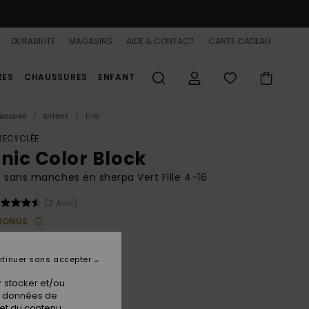
DURABILITÉ
MAGASINS
AIDE & CONTACT
CARTE CADEAU
RES
CHAUSSURES
ENFANT
accueil
Enfant
Fille
 RECYCLÉE
onic Color Block
 sans manches en sherpa Vert Fille 4-16
(2 Avis)
BONUS
 €
48%
00 €
tinuer sans accepter
PLANS
 stocker et/ou
 FLASH 25% EXTRA
os données de
 et du contenu