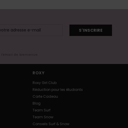
S'INSCRIRE
s l'email de bienvenue
ROXY
Roxy Girl Club
Réduction pour les étudiants
Carte Cadeau
Blog
Team Surf
Team Snow
Conseils Surf & Snow