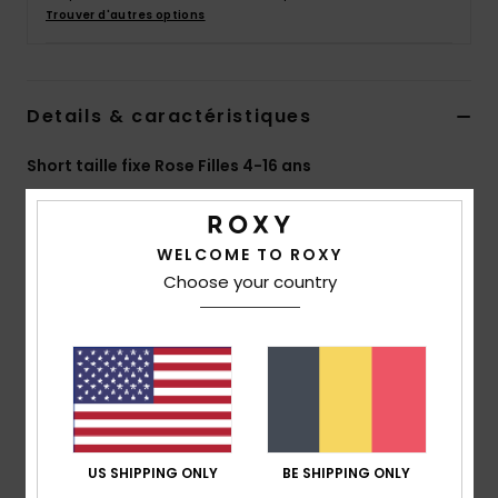
Accessoires
Trouver d'autres options
néoprène
Vêtements
Details & caractéristiques
Short taille fixe Rose Filles 4-16 ans
Accessoires
Style
ERGNS03188
Code couleur
mze0
Chaussures
WELCOME TO ROXY
Caractéristiques
Choose your country
Fitness
Matière :
sergé de coton semi-épais [252 g/m²]
coupe :
coupe regular
Braguette :
Fermeture éclair
Snow
Taille :
taille mi-haute
Taille :
taille fixe
Swim
Fermeture :
taille boutonnée
Poches :
poches sur le devant
US SHIPPING ONLY
BE SHIPPING ONLY
Poches plaquées dans le dos