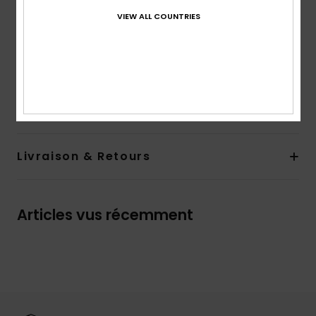
Logo :
logo ROXY ton sur ton brodé sur la poche
VIEW ALL COUNTRIES
arrière
Autres caractéristiques :
modèle avec élastique à
l'intérieur pour régler la taille jusqu'à 12 ans
Composition
[Matière principale] 100% coton
Livraison & Retours
Articles vus récemment