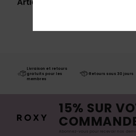
Articles vus récemment
Livraison et retours
gratuits pour les
Retours sous 30 jours
membres
15% SUR VO
COMMAND
Abonnez-vous pour recevoir nos derniè