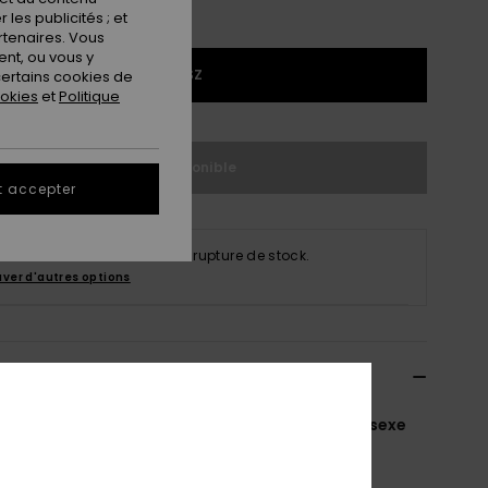
les publicités ; et
rtenaires. Vous
nt, ou vous y
1SZ
ertains cookies de
ookies
et
Politique
Indisponible
t accepter
produit est actuellement en rupture de stock.
uver d'autres options
ils & caractéristiques
e chaussette pour planche de surf Marron Unisexe
EGL24RLT90
Code couleur
clp0