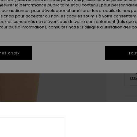
esurer la performance publicitaire et du contenu ; pour personnaliser 
leur audience ; pour développer et améliorer les produits de nos pa
 choix pour accepter ou non les cookies soumis à votre consenteme
ookies concernés ne relèvent pas de votre consentement (tels que c
ur plus d'informations, consultez notre :
Politique d'utilisation des c
mes choix
Tou
Ce 
Tro
Deta
Houss
Style