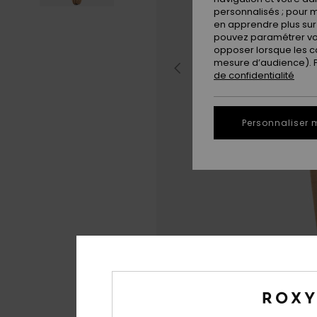
personnalisés ; pour m
en apprendre plus sur 
pouvez paramétrer vos
opposer lorsque les c
mesure d’audience). Po
de confidentialité
Personnaliser 