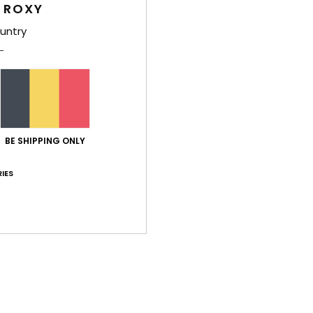
 ROXY
Carac
untry
M
l'él
T
A
N
I
BE SHIPPING ONLY
C
en a
IES
Comp
Livr