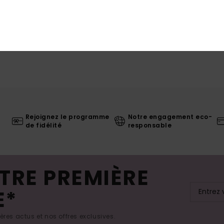
Rejoignez le programme
Notre engagement eco-
de fidélité
responsable
TRE PREMIÈRE
E*
res actus et nos offres exclusives.