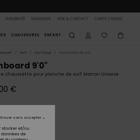
DURABILITÉ
MAGASINS
AIDE & CONTACT
CARTE CADEAU
RES
CHAUSSURES
ENFANT
accueil
Surf
Surf Shop
Accessoires de surf
nboard 9'0"
e chaussette pour planche de surf Marron Unisexe
00 €
Hazelnut
ur
tinuer sans accepter
 stocker et/ou
os données de
 et du contenu