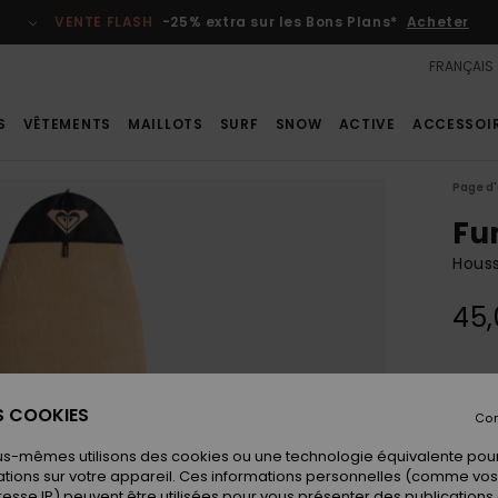
VENTE FLASH
-25% extra sur les Bons Plans*
Acheter
FRANÇAIS
S
VÊTEMENTS
MAILLOTS
SURF
SNOW
ACTIVE
ACCESSOI
Page d'
Fu
Houss
45,
Coule
ES COOKIES
Con
us-mêmes utilisons des cookies ou une technologie équivalente pour
tions sur votre appareil. Ces informations personnelles (comme v
resse IP) peuvent être utilisées pour vous présenter des publications