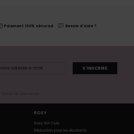
Paiement 100% sécurisé
Besoin d'aide ?
S'INSCRIRE
s l'email de bienvenue
ROXY
Roxy Girl Club
Réduction pour les étudiants