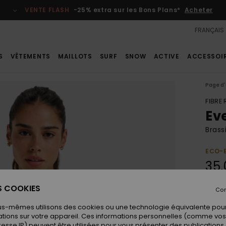
VENTE FLASH
-25% extra sur les Bons Plans*
Acheter
FRANÇAIS
S
VÊTEMENTS
MAILLOTS
SURF
SNOW
ACTIVE
ACCESSOI
Page d'
FIBRE
Ev
Brass
ECO-
35,
VENTE
ES COOKIES
Con
us-mêmes utilisons des cookies ou une technologie équivalente pour
Coule
tions sur votre appareil. Ces informations personnelles (comme v
resse IP) peuvent être utilisées pour vous présenter des publications