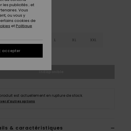
les publicités ; et
rtenaires. Vous
nt, ou vous y
ertains cookies de
ookies
et
Politique
S
S
M
L
XL
XXL
t accepter
ir le Guide des tailles
Indisponible
produit est actuellement en rupture de stock.
uver d'autres options
ils & caractéristiques