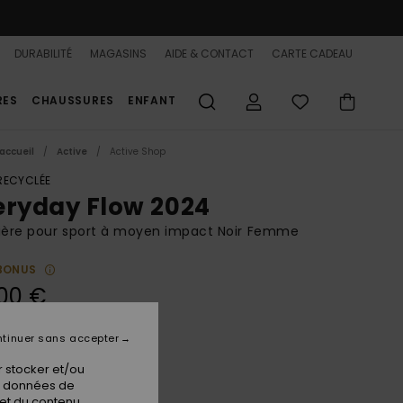
DURABILITÉ
MAGASINS
AIDE & CONTACT
CARTE CADEAU
RES
CHAUSSURES
ENFANT
accueil
Active
Active Shop
 RECYCLÉE
eryday Flow 2024
ière pour sport à moyen impact Noir Femme
BONUS
00 €
 FLASH 25% EXTRA
tinuer sans accepter
 stocker et/ou
True Black
ur
os données de
 et du contenu