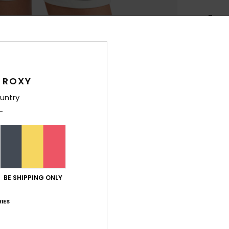
Brass
Style
Carac
C
 ROXY
M
untry
T
évac
pen
C
M
B
BE SHIPPING ONLY
C
R
IES
D
A